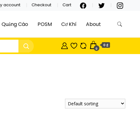
y account
Checkout
Cart
Quảng Cáo
POSM
Cơ Khí
About
0 ₫
0