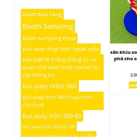
booth bán hàng
Booth Sampling
Booth sampling nhựa
bàn xoay chụp hình người mẫu
sân khấu xo
phá cho sự
bảo mật hệ thống thông tin cơ
quan nhà nước trước hacker ăn
cắp thông tin
2.0
Add
bục quay video 360.
Bục xoay tròn 360 chụp hình
cho thuê
Bục xoay tròn 360 độ
bục xoay tròn chịu lực lớn
bục xoay trưng bày sản phẩm