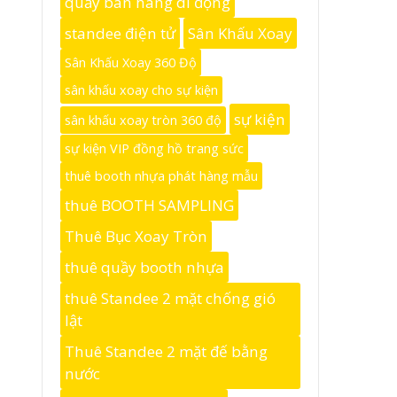
quầy bán hàng di động
standee điện tử
Sân Khấu Xoay
Sân Khấu Xoay 360 Độ
sân khấu xoay cho sự kiện
sự kiện
sân khấu xoay tròn 360 độ
sự kiện VIP đồng hồ trang sức
thuê booth nhựa phát hàng mẫu
thuê BOOTH SAMPLING
Thuê Bục Xoay Tròn
thuê quầy booth nhựa
thuê Standee 2 mặt chống gió
lật
Thuê Standee 2 mặt đế bằng
nước