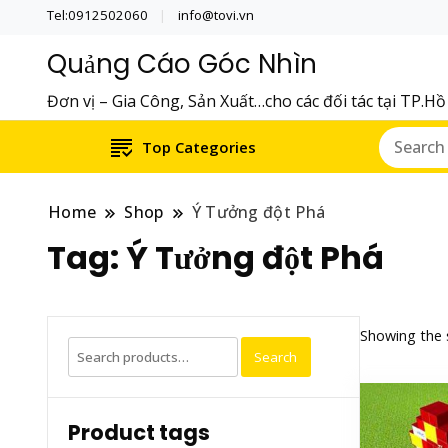
Tel:0912502060
info@tovi.vn
Quảng Cáo Góc Nhìn
Đơn vị – Gia Công, Sản Xuất…cho các đối tác tại TP.H
Top Categories
Home
Shop
Ý Tưởng đột Phá
Tag:
Ý Tưởng đột Phá
Showing the s
Search
Search
for:
Product tags