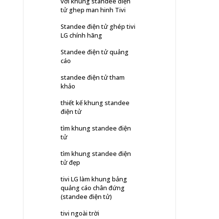
với khung standee điện
tử ghep man hinh Tivi
Standee điện tử ghép tivi
LG chính hãng
Standee điện tử quảng
cáo
standee điện tử tham
khảo
thiết kế khung standee
điện tử
tìm khung standee điện
tử
tìm khung standee điện
tử đẹp
tivi LG làm khung bảng
quảng cáo chân đứng
(standee điện tử)
tivi ngoài trời