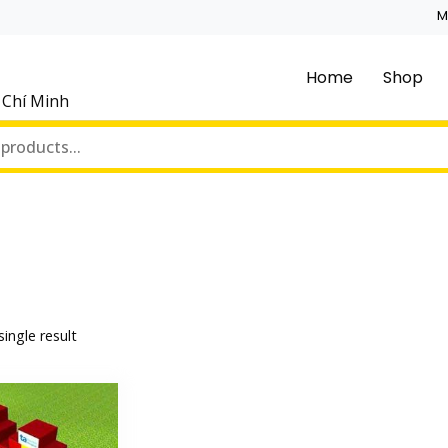
M
Home
Shop
ồ Chí Minh
ingle result