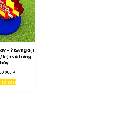
ay – Ý tưởng đột
 kiện và trưng
bày
₫
00.000
 to cart