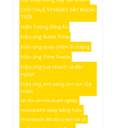
CHO THUÊ STANDEE SẮT NGOÀI
TRỜI
Hiện Tượng Sống Ảo
hiệu ứng Bullet Time
hiệu ứng quay chậm ấn tượng
hiệu ứng Time Freeze
hiệu ứng tua nhanh và đảo
ngược
hiệu ứng ánh sáng làm lan tỏa
video
lan tỏa văn hóa doanh nghiệp.
manocanh xoay bảng hiệu
Photobooth 360 độ sự kiện nội bộ