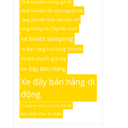
thuê standee chống gió lật
thuê Standee đế nhựa ngoài trời
tăng gắn kết nhân viên kick-off
tăng tương tác flagship store
xe booth sampling
Xe Bán Hàng Lưu Động TPHCM
Xe trà chanh giã tay
Xe Đầy Bán Hàng
Xe đẩy bán hàng di
động
ý tưởng sân khấu xoay tròn 360 độ
Độc Đáo Cho Sự Kiện