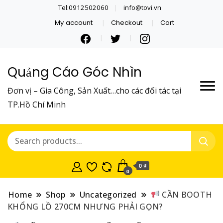
Tel:0912502060
info@tovi.vn
My account
Checkout
Cart
Quảng Cáo Góc Nhìn
Đơn vị – Gia Công, Sản Xuất…cho các đối tác tại
TP.Hồ Chí Minh
0 ₫
0
Home
Shop
Uncategorized
CẦN BOOTH
KHỔNG LỒ 270CM NHƯNG PHẢI GỌN?