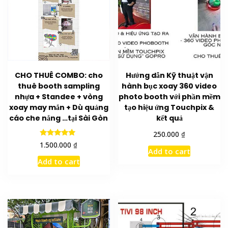
CHO THUÊ COMBO: cho
Hướng dẫn Kỹ thuật vận
thuê booth sampling
hành bục xoay 360 video
nhựa + Standee + vòng
photo booth với phần mềm
xoay may mắn + Dù quảng
tạo hiệu ứng Touchpix &
cáo che nắng …tại Sài Gòn
kết quả
₫
250.000
Rated
₫
1.500.000
5.00
Add to cart
out of 5
Add to cart