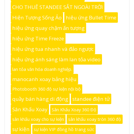
CHO THUÊ STANDEE SẮT NGOÀI TRỜI
Hiện Tượng Sống Ảo
hiệu ứng Bullet Time
hiệu ứng quay chậm ấn tượng
hiệu ứng Time Freeze
hiệu ứng tua nhanh và đảo ngược
hiệu ứng ánh sáng làm lan tỏa video
lan tỏa văn hóa doanh nghiệp.
manocanh xoay bảng hiệu
Photobooth 360 độ sự kiện nội bộ
quầy bán hàng di động
standee điện tử
Sân Khấu Xoay
Sân Khấu Xoay 360 Độ
sân khấu xoay cho sự kiện
sân khấu xoay tròn 360 độ
sự kiện
sự kiện VIP đồng hồ trang sức