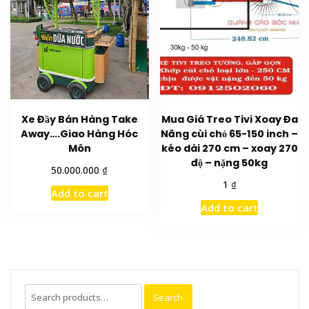
Xe Đầy Bán Hàng Take
Mua Giá Treo Tivi Xoay Đa
Away….Giao Hàng Hóc
Năng cùi chỏ 65-150 inch –
Môn
kéo dài 270 cm – xoay 270
độ – nặng 50kg
₫
50.000.000
₫
1
Add to cart
Add to cart
Search
Search
for: