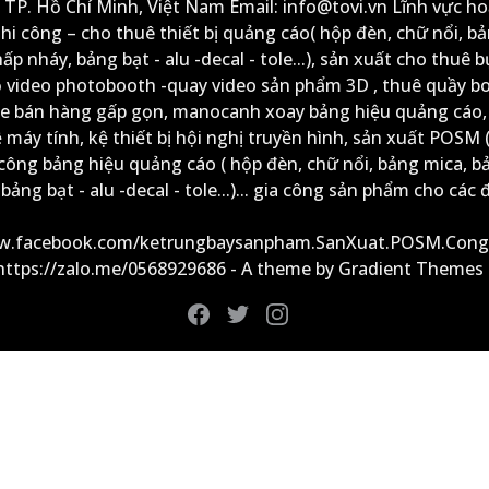
: TP. Hồ Chí Minh, Việt Nam Email: info@tovi.vn Lĩnh vực h
thi công – cho thuê thiết bị quảng cáo( hộp đèn, chữ nổi, b
ấp nháy, bảng bạt - alu -decal - tole...), sản xuất cho thuê 
ộ video photobooth -quay video sản phẩm 3D , thuê quầy b
xe bán hàng gấp gọn, manocanh xoay bảng hiệu quảng cáo,
ệ máy tính, kệ thiết bị hội nghị truyền hình, sản xuất POSM (
công bảng hiệu quảng cáo ( hộp đèn, chữ nổi, bảng mica, b
ảng bạt - alu -decal - tole...)... gia công sản phẩm cho các đ
ww.facebook.com/ketrungbaysanpham.SanXuat.POSM.Cong
 https://zalo.me/0568929686 - A theme by Gradient Themes