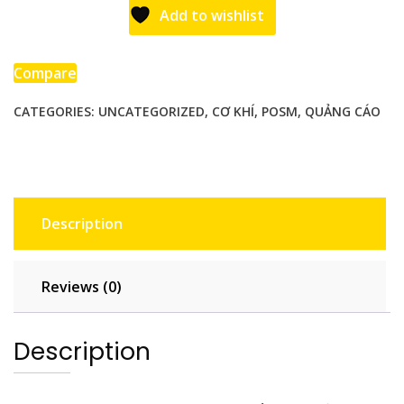
KHỔNG
Add to wishlist
LỒ
270CM
NHƯNG
Compare
PHẢI
CATEGORIES:
UNCATEGORIZED
,
CƠ KHÍ
,
POSM
,
QUẢNG CÁO
GỌN?
quantity
Description
Reviews (0)
Description