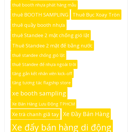
thuê booth nhựa phát hàng mẫu
thuê BOOTH SAMPLING
Thuê Bục Xoay Tròn
thuê quầy booth nhựa
thuê Standee 2 mặt chống gió lật
Thuê Standee 2 mặt đế bằng nước
thuê standee chống gió lật
thuê Standee đế nhựa ngoài trời
tăng gắn kết nhân viên kick-off
tăng tương tác flagship store
xe booth sampling
Xe Bán Hàng Lưu Động TPHCM
Xe Đầy Bán Hàng
Xe trà chanh giã tay
Xe đẩy bán hàng di động