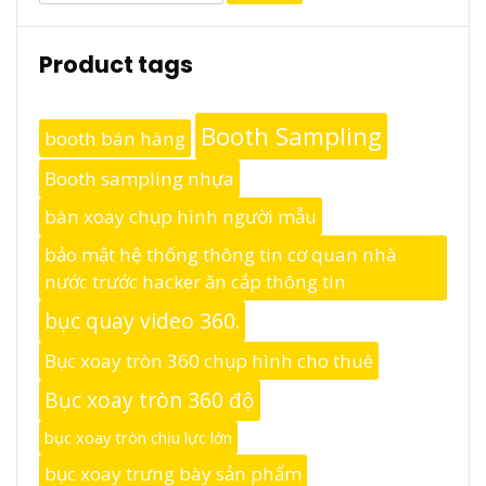
Product tags
Booth Sampling
booth bán hàng
Booth sampling nhựa
bàn xoay chụp hình người mẫu
bảo mật hệ thống thông tin cơ quan nhà
nước trước hacker ăn cắp thông tin
bục quay video 360.
Bục xoay tròn 360 chụp hình cho thuê
Bục xoay tròn 360 độ
bục xoay tròn chịu lực lớn
bục xoay trưng bày sản phẩm