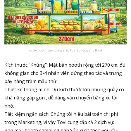
quầy booth sampling siêu to siệu rộng cho thuê
Kích thước “Khủng”: Mặt bàn booth rộng tới 270 cm, đủ
không gian cho 3-4 nhân viên đứng thao tác và trưng
bày hàng trăm mẫu thử.
Thiết kế thông minh: Dù kích thước lớn nhưng quầy có
khả năng gấp gọn , dễ dàng vận chuyển bằng xe tải
nhỏ.
Tiết kiệm ngân sách: Chúng tôi hiểu bài toán chi phí
trong Marketing, vì vậy Tovi cung cấp cả 2 dịch vụ:
Bán mới: booth sampling bán Sản xuất theo yêu cầu,