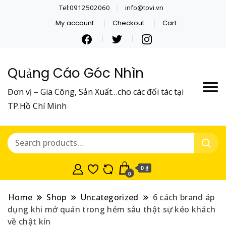
Tel:0912502060
info@tovi.vn
My account
Checkout
Cart
Quảng Cáo Góc Nhìn
Đơn vị – Gia Công, Sản Xuất…cho các đối tác tại
TP.Hồ Chí Minh
0 ₫
0
Home
Shop
Uncategorized
6 cách brand áp
dụng khi mở quán trong hẻm sâu thật sự kéo khách
về chật kín