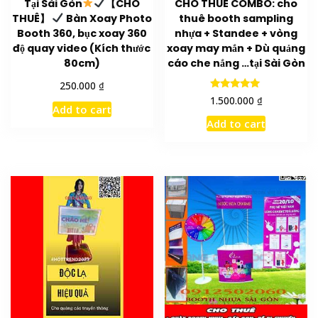
Tại Sài Gòn
【CHO
CHO THUÊ COMBO: cho
THUÊ】
Bàn Xoay Photo
thuê booth sampling
Booth 360, bục xoay 360
nhựa + Standee + vòng
độ quay video (Kích thước
xoay may mắn + Dù quảng
80cm)
cáo che nắng …tại Sài Gòn
₫
250.000
Rated
₫
1.500.000
5.00
Add to cart
out of 5
Add to cart