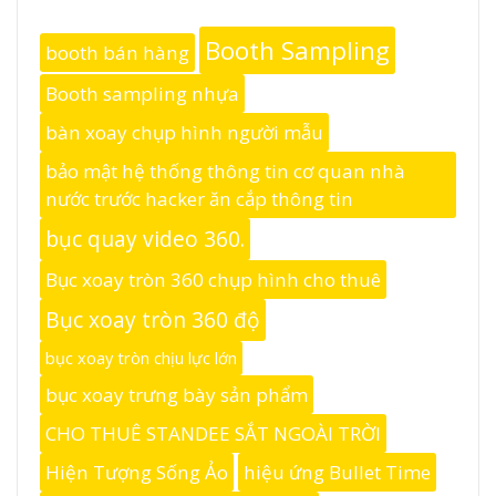
Booth Sampling
booth bán hàng
Booth sampling nhựa
bàn xoay chụp hình người mẫu
bảo mật hệ thống thông tin cơ quan nhà
nước trước hacker ăn cắp thông tin
bục quay video 360.
Bục xoay tròn 360 chụp hình cho thuê
Bục xoay tròn 360 độ
bục xoay tròn chịu lực lớn
bục xoay trưng bày sản phẩm
CHO THUÊ STANDEE SẮT NGOÀI TRỜI
Hiện Tượng Sống Ảo
hiệu ứng Bullet Time