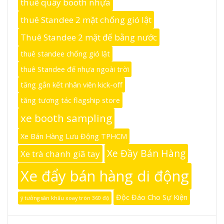
thuê quầy booth nhựa
thuê Standee 2 mặt chống gió lật
Thuê Standee 2 mặt đế bằng nước
thuê standee chống gió lật
thuê Standee đế nhựa ngoài trời
tăng gắn kết nhân viên kick-off
tăng tương tác flagship store
xe booth sampling
Xe Bán Hàng Lưu Động TPHCM
Xe Đầy Bán Hàng
Xe trà chanh giã tay
Xe đẩy bán hàng di động
Độc Đáo Cho Sự Kiện
ý tưởng sân khấu xoay tròn 360 độ