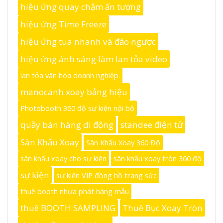
hiệu ứng quay chậm ấn tượng
hiệu ứng Time Freeze
hiệu ứng tua nhanh và đảo ngược
hiệu ứng ánh sáng làm lan tỏa video
lan tỏa văn hóa doanh nghiệp.
manocanh xoay bảng hiệu
Photobooth 360 độ sự kiện nội bộ
quầy bán hàng di động
standee điện tử
Sân Khấu Xoay
Sân Khấu Xoay 360 Độ
sân khấu xoay cho sự kiện
sân khấu xoay tròn 360 độ
sự kiện
sự kiện VIP đồng hồ trang sức
thuê booth nhựa phát hàng mẫu
thuê BOOTH SAMPLING
Thuê Bục Xoay Tròn