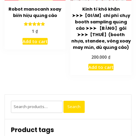
Robot manocanh xoay
Kinh tế khó khăn
biển hiệu quảng cáo
➤➤➤【GIẢM】chi phí chạy
booth sampling quảng
cáo ➤➤➤ 【BẰNG】gói
Rated
₫
1
➤➤➤【THUÊ】(booth
5.00
out of 5
nhựa, standee, vòng xoay
Add to cart
may mắn, dù quảng cáo)
₫
200.000
Add to cart
Search
Search
for:
Product tags