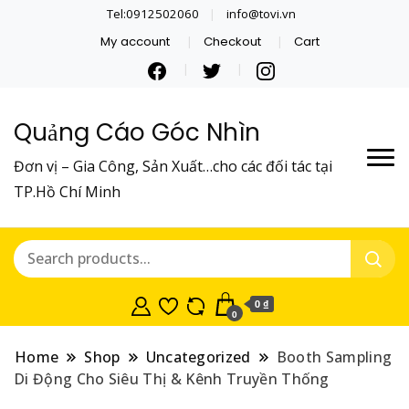
Tel:0912502060
info@tovi.vn
My account
Checkout
Cart
Quảng Cáo Góc Nhìn
Đơn vị – Gia Công, Sản Xuất…cho các đối tác tại
TP.Hồ Chí Minh
0 ₫
0
Home
Shop
Uncategorized
Booth Sampling
Di Động Cho Siêu Thị & Kênh Truyền Thống