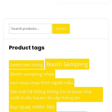
Search
Search
for:
Product tags
Booth Sampling
booth bán hàng
Booth sampling nhựa
bàn xoay chụp hình người mẫu
bảo mật hệ thống thông tin cơ quan nhà
nước trước hacker ăn cắp thông tin
bục quay video 360.