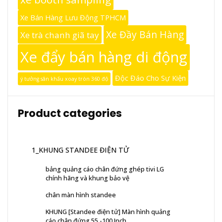
Xe Bán Hàng Lưu Động TPHCM
Xe Đầy Bán Hàng
Xe trà chanh giã tay
Xe đẩy bán hàng di động
Độc Đáo Cho Sự Kiện
ý tưởng sân khấu xoay tròn 360 độ
Product categories
1_KHUNG STANDEE ĐIỆN TỬ
bảng quảng cáo chân đứng ghép tivi LG
chính hãng và khung bảo vệ
chân màn hình standee
KHUNG [Standee điện tử] Màn hình quảng
cáo chân đứng 55 -100 Inch ...