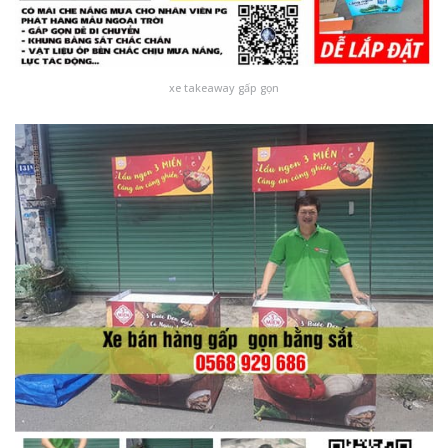
xe takeaway gấp gọn