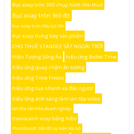
Bục xoay tròn 360 chụp hình cho thuê
Bục xoay tròn 360 độ
bục xoay tròn chịu lực lớn
bục xoay trưng bày sản phẩm
CHO THUÊ STANDEE SẮT NGOÀI TRỜI
Hiện Tượng Sống Ảo
hiệu ứng Bullet Time
hiệu ứng quay chậm ấn tượng
hiệu ứng Time Freeze
hiệu ứng tua nhanh và đảo ngược
hiệu ứng ánh sáng làm lan tỏa video
lan tỏa văn hóa doanh nghiệp.
manocanh xoay bảng hiệu
Photobooth 360 độ sự kiện nội bộ