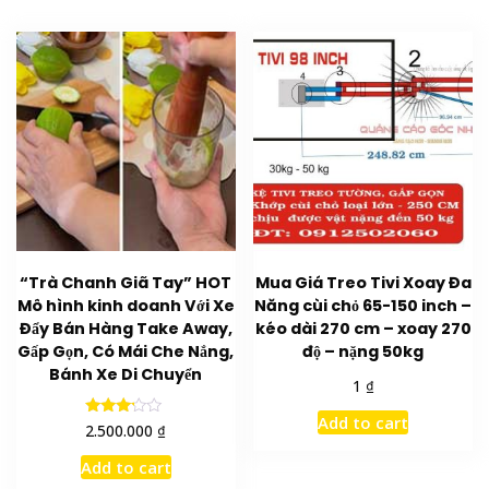
“Trà Chanh Giã Tay” HOT
Mua Giá Treo Tivi Xoay Đa
Mô hình kinh doanh Với Xe
Năng cùi chỏ 65-150 inch –
Đẩy Bán Hàng Take Away,
kéo dài 270 cm – xoay 270
Gấp Gọn, Có Mái Che Nắng,
độ – nặng 50kg
Bánh Xe Di Chuyển
₫
1
Add to cart
Rated
₫
2.500.000
3.00
out of
Add to cart
5