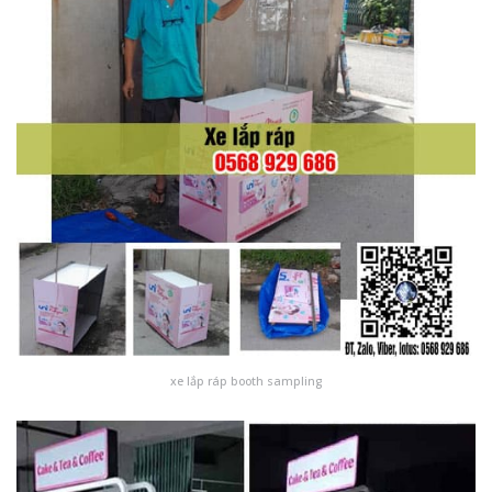
xe lắp ráp booth sampling