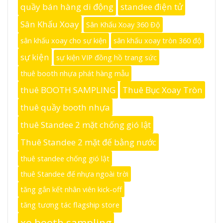
quầy bán hàng di động
standee điện tử
Sân Khấu Xoay
Sân Khấu Xoay 360 Độ
sân khấu xoay cho sự kiện
sân khấu xoay tròn 360 độ
sự kiện
sự kiện VIP đồng hồ trang sức
thuê booth nhựa phát hàng mẫu
thuê BOOTH SAMPLING
Thuê Bục Xoay Tròn
thuê quầy booth nhựa
thuê Standee 2 mặt chống gió lật
Thuê Standee 2 mặt đế bằng nước
thuê standee chống gió lật
thuê Standee đế nhựa ngoài trời
tăng gắn kết nhân viên kick-off
tăng tương tác flagship store
xe booth sampling