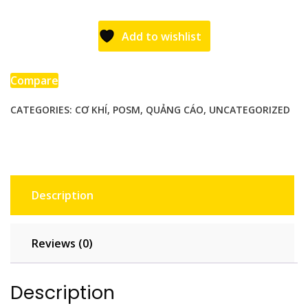
Di
Động
Add to wishlist
Cho
Siêu
Thị
Compare
&
CATEGORIES:
CƠ KHÍ
,
POSM
,
QUẢNG CÁO
,
UNCATEGORIZED
Kênh
Truyền
Thống
quantity
Description
Reviews (0)
Description