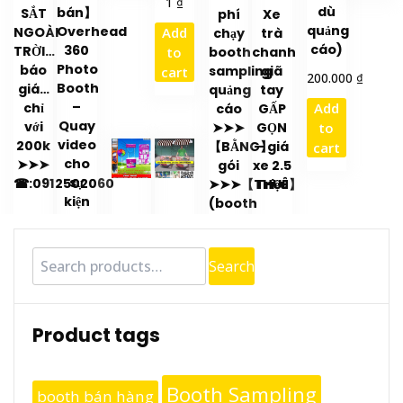
₫
1
dù
bán】
5.00
SẮT
phí
Xe
out of 5
quảng
Overhead
Add
NGOÀI
chạy
trà
cáo)
360
TRỜI…
to
booth
chanh
Photo
báo
sampling
giã
cart
₫
200.000
Booth
giá…
quảng
tay
–
Add
chỉ
cáo
GẤP
Quay
với
to
➤➤➤
GỌN
video
200k
【BẰNG】
– giá
cart
cho
➤➤➤
gói
xe 2.5
sự
☎:0912502060
➤➤➤【THUÊ】
Triệu
kiện
(booth
Search
Search
for:
Product tags
Booth Sampling
booth bán hàng