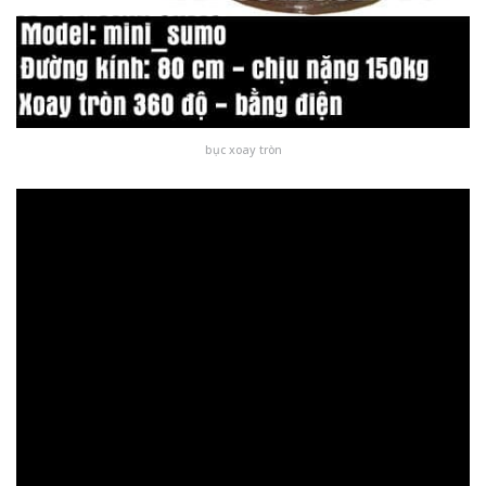
bục xoay tròn