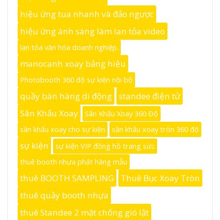
hiệu ứng tua nhanh và đảo ngược
hiệu ứng ánh sáng làm lan tỏa video
lan tỏa văn hóa doanh nghiệp.
manocanh xoay bảng hiệu
Photobooth 360 độ sự kiện nội bộ
quầy bán hàng di động
standee điện tử
Sân Khấu Xoay
Sân Khấu Xoay 360 Độ
sân khấu xoay cho sự kiện
sân khấu xoay tròn 360 độ
sự kiện
sự kiện VIP đồng hồ trang sức
thuê booth nhựa phát hàng mẫu
thuê BOOTH SAMPLING
Thuê Bục Xoay Tròn
thuê quầy booth nhựa
thuê Standee 2 mặt chống gió lật