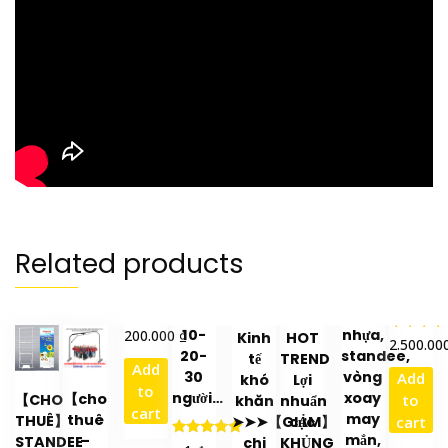
Related products
₫
10-
nhựa,
200.000
Kinh
HOT
Rated
2.500.00
5.00
20-
standee,
tế
TREND
Add
out of 
30
vòng
Add
khó
Lợi
to
người…
xoay
【cho
to
【CHO
khăn
nhuẩn
cart
may
thuê
THUÊ】
cart
➤➤➤【GIẢM】
cực
mắn,
–
STANDEE
chi
KHỦNG
Rated