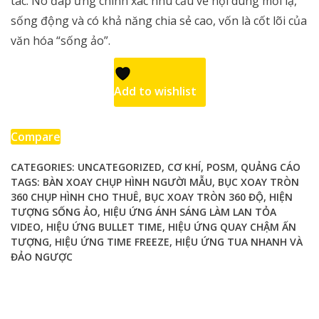
tác. Nó đáp ứng chính xác nhu cầu về nội dung mới lạ,
sống động và có khả năng chia sẻ cao, vốn là cốt lõi của
văn hóa “sống ảo”.
Add to wishlist
Compare
CATEGORIES:
UNCATEGORIZED
,
CƠ KHÍ
,
POSM
,
QUẢNG CÁO
TAGS:
BÀN XOAY CHỤP HÌNH NGƯỜI MẪU
,
BỤC XOAY TRÒN
360 CHỤP HÌNH CHO THUÊ
,
BỤC XOAY TRÒN 360 ĐỘ
,
HIỆN
TƯỢNG SỐNG ẢO
,
HIỆU ỨNG ÁNH SÁNG LÀM LAN TỎA
VIDEO
,
HIỆU ỨNG BULLET TIME
,
HIỆU ỨNG QUAY CHẬM ẤN
TƯỢNG
,
HIỆU ỨNG TIME FREEZE
,
HIỆU ỨNG TUA NHANH VÀ
ĐẢO NGƯỢC