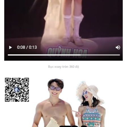
Bục xoay tròn 360 độ