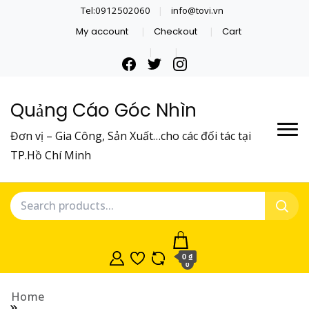
Tel:0912502060
info@tovi.vn
My account
Checkout
Cart
Quảng Cáo Góc Nhìn
Đơn vị – Gia Công, Sản Xuất…cho các đối tác tại
TP.Hồ Chí Minh
0 ₫
0
Home