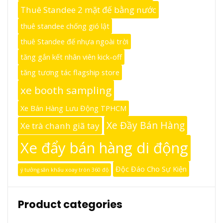
Thuê Standee 2 mặt đế bằng nước
thuê standee chống gió lật
thuê Standee đế nhựa ngoài trời
tăng gắn kết nhân viên kick-off
tăng tương tác flagship store
xe booth sampling
Xe Bán Hàng Lưu Động TPHCM
Xe Đầy Bán Hàng
Xe trà chanh giã tay
Xe đẩy bán hàng di động
Độc Đáo Cho Sự Kiện
ý tưởng sân khấu xoay tròn 360 độ
Product categories