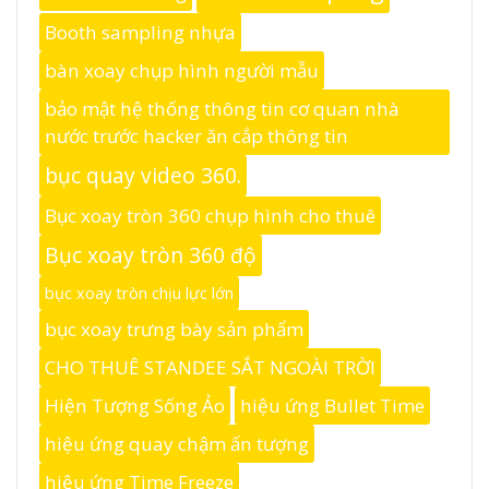
Booth sampling nhựa
bàn xoay chụp hình người mẫu
bảo mật hệ thống thông tin cơ quan nhà
nước trước hacker ăn cắp thông tin
bục quay video 360.
Bục xoay tròn 360 chụp hình cho thuê
Bục xoay tròn 360 độ
bục xoay tròn chịu lực lớn
bục xoay trưng bày sản phẩm
CHO THUÊ STANDEE SẮT NGOÀI TRỜI
Hiện Tượng Sống Ảo
hiệu ứng Bullet Time
hiệu ứng quay chậm ấn tượng
hiệu ứng Time Freeze