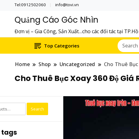
Tel:0912502060
info@tovi.vn
Quảng Cáo Góc Nhìn
Đơn vị – Gia Công, Sản Xuất…cho các đối tác tại TP.H
Top Categories
Home
Shop
Uncategorized
Cho Thuê Bục
Cho Thuê Bục Xoay 360 Độ Giá 
Search
 tags