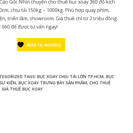
áo Góc Nhìn chuyên cho thuê bục xoay 360 độ kích
0cm, chịu tải 150kg – 1000kg. Phù hợp quay phim,
ện, triển lãm, showroom. Giá thuê chỉ từ 2 triệu đồng.
2 060 để được tư vấn ngay!
Add to wishlist
TEGORIZED
TAGS:
BỤC XOAY CHỊU TẢI LỚN TP.HCM
,
BỤC
SỰ KIỆN
,
BỤC XOAY TRƯNG BÀY SẢN PHẨM
,
CHO THUÊ
,
GIÁ THUÊ BỤC XOAY