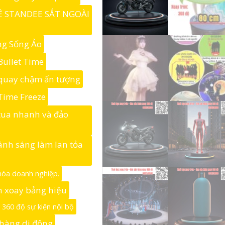
 STANDEE SẮT NGOÀI
g Sống Ảo
Bullet Time
quay chậm ấn tượng
Time Freeze
tua nhanh và đảo
ánh sáng làm lan tỏa
 hóa doanh nghiệp.
 xoay bảng hiệu
360 độ sự kiện nội bộ
hàng di động