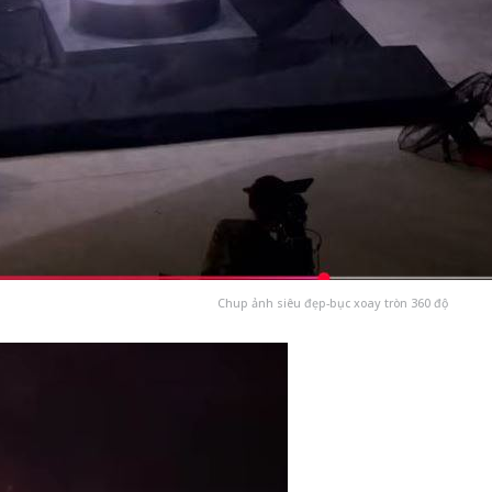
Chup ảnh siêu đẹp-bục xoay tròn 360 độ