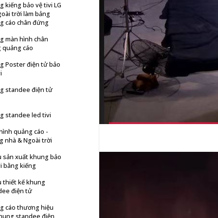
 kiếng bảo vệ tivi LG
oài trời làm bảng
g cáo chân đứng
g màn hình chân
 quảng cáo
g Poster điện tử bảo
i
g standee điện tử
 standee led tivi
hình quảng cáo -
 nhà & Ngoài trời
u sản xuất khung bảo
vi bằng kiếng
 thiết kế khung
dee điện tử
g cáo thương hiệu
khung standee điện