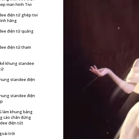
hep man hinh Tivi
ee điện tử ghép tivi
hính hãng
dee điện tử quảng
dee điện tử tham
t kế khung standee
tử
khung standee điện
khung standee điện
ẹp
LG làm khung bảng
g cáo chân đứng
dee điện tử)
ngoài trời