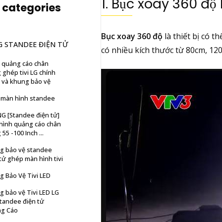
1. Bục xoay 360 độ 
 categories
Bục xoay 360 độ
là thiết bị có 
G STANDEE ĐIỆN TỬ
có nhiều kích thước từ 80cm, 12
 quảng cáo chân
ghép tivi LG chính
 và khung bảo vệ
 màn hình standee
G [Standee điện tử]
hình quảng cáo chân
55 -100 Inch ...
g bảo vệ standee
tử ghép màn hình tivi
g Bảo Vệ Tivi LED
 bảo vệ Tivi LED LG
Standee điện tử
g Cáo