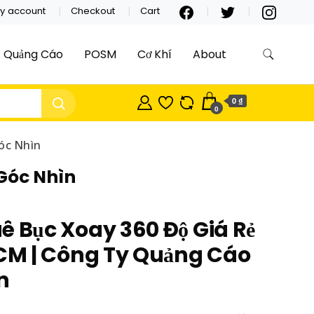
y account
Checkout
Cart
Quảng Cáo
POSM
Cơ Khí
About
0 ₫
0
óc Nhìn
 Góc Nhìn
ê Bục Xoay 360 Độ Giá Rẻ
HCM | Công Ty Quảng Cáo
n