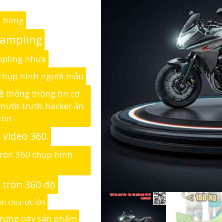
n hàng
Sampling
mpling nhựa
chụp hình người mẫu
ệ thống thông tin cơ
nước trước hacker ăn
tin
 video 360.
tròn 360 chụp hình
 tròn 360 độ
n chịu lực lớn
trưng bày sản phẩm