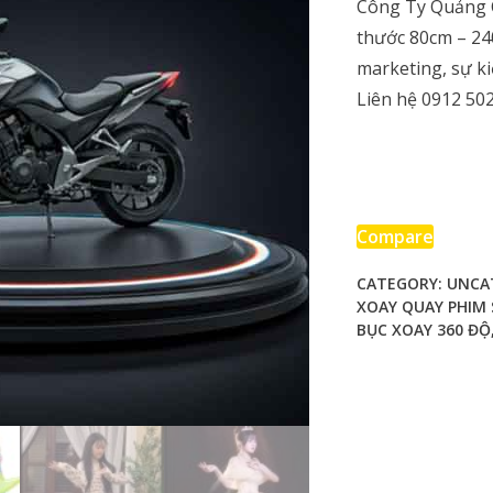
Công Ty Quảng C
thước 80cm – 24
marketing, sự ki
Liên hệ 0912 50
Compare
CATEGORY:
UNCA
XOAY QUAY PHIM 
BỤC XOAY 360 ĐỘ