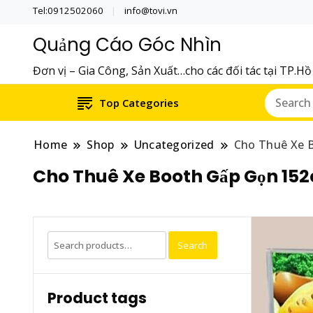
Tel:0912502060
info@tovi.vn
Quảng Cáo Góc Nhìn
Đơn vị – Gia Công, Sản Xuất…cho các đối tác tại TP.H
Top Categories
Home
Shop
Uncategorized
Cho Thuê Xe B
Cho Thuê Xe Booth Gấp Gọn 152
Search
Search
for:
Product tags