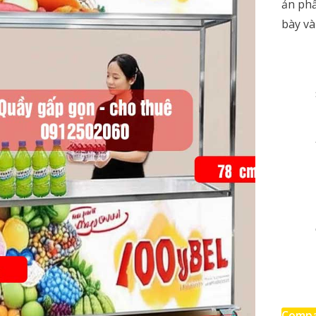
ản phẩ
bày và
Comp