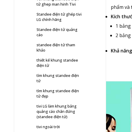
tử ghep man hinh Tivi
phẩm và t
Standee điện tử ghép tivi
Kích thướ
LG chính hãng
1 bảng 
Standee điện tử quảng
2 bảng 
cáo
standee điện tử tham
Khả năng
khảo
thiết kế khung standee
điện tử
tìm khung standee điện
tử
tìm khung standee điện
tử đẹp
tivi LG làm khung bảng
quảng cáo chân đứng
(standee điện tử)
tivi ngoài trời