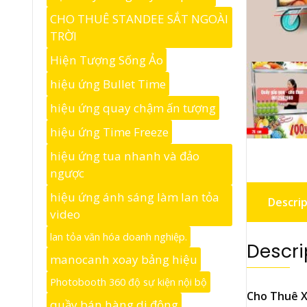
CHO THUÊ STANDEE SẮT NGOÀI
TRỜI
Hiện Tượng Sống Ảo
hiệu ứng Bullet Time
hiệu ứng quay chậm ấn tượng
hiệu ứng Time Freeze
hiệu ứng tua nhanh và đảo
ngược
hiệu ứng ánh sáng làm lan tỏa
Descrip
video
lan tỏa văn hóa doanh nghiệp.
Descri
manocanh xoay bảng hiệu
Photobooth 360 độ sự kiện nội bộ
Cho Thuê 
quầy bán hàng di động