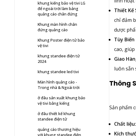
linh hoạt
khung kiếng bảo vệ tivi LG
để ngoài trời làm bảng
Thiết Kế
quảng cáo chân đứng
chỉ đảm b
Khung màn hình chân
dược phẩ
đứng quảng cáo
Tùy Biến
Khung Poster điện tử bảo
vệ tivi
cao, giúp
khung standee điện tử
Giao Hàn
2024
luôn sẵn 
khung standee led tivi
Thông S
Màn hình quảng cáo -
Trong nhà & Ngoài trời
ở đâu sản xuất khung bảo
vệ tivi bằng kiếng
Sản phẩm củ
ở đâu thiết kế khung
standee điện tử
Chất liệu:
quảng cáo thương hiệu
Kích thướ
với khung standee điện