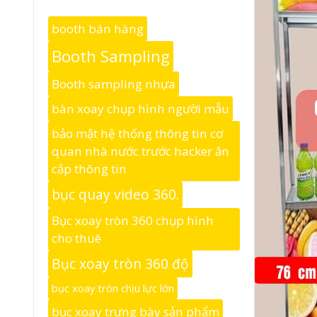
booth bán hàng
Booth Sampling
Booth sampling nhựa
bàn xoay chụp hình người mẫu
bảo mật hệ thống thông tin cơ
quan nhà nước trước hacker ăn
cắp thông tin
bục quay video 360.
Bục xoay tròn 360 chụp hình
cho thuê
Bục xoay tròn 360 độ
bục xoay tròn chịu lực lớn
bục xoay trưng bày sản phẩm