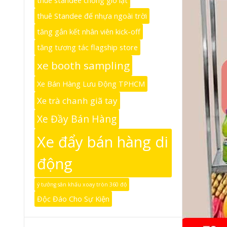
thuê standee chống gió lật
thuê Standee đế nhựa ngoài trời
tăng gắn kết nhân viên kick-off
tăng tương tác flagship store
xe booth sampling
Xe Bán Hàng Lưu Động TPHCM
Xe trà chanh giã tay
Xe Đầy Bán Hàng
Xe đẩy bán hàng di
động
ý tưởng sân khấu xoay tròn 360 độ
Độc Đáo Cho Sự Kiện