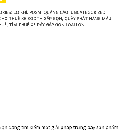
ORIES:
CƠ KHÍ
,
POSM
,
QUẢNG CÁO
,
UNCATEGORIZED
CHO THUÊ XE BOOTH GẤP GỌN
,
QUẦY PHÁT HÀNG MẪU
HUÊ
,
TÌM THUÊ XE ĐẨY GẤP GỌN LOẠI LỚN
Bạn đang tìm kiếm một giải pháp trưng bày sản phẩm