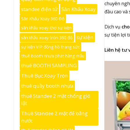
chuyên nghi
standee điện tử
Sân Khấu Xoay
đầu cao và 
Sân Khấu Xoay 360 Độ
Dịch vụ
cho
sân khấu xoay cho sự kiện
sự tiện lợi
sự kiện
sân khấu xoay tròn 360 độ
sự kiện VIP đồng hồ trang sức
Liên hệ tư 
thuê booth nhựa phát hàng mẫu
thuê BOOTH SAMPLING
Thuê Bục Xoay Tròn
thuê quầy booth nhựa
thuê Standee 2 mặt chống gió
lật
Thuê Standee 2 mặt đế bằng
nước