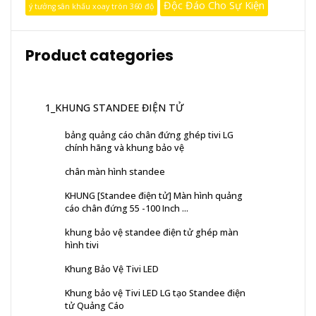
Độc Đáo Cho Sự Kiện
ý tưởng sân khấu xoay tròn 360 độ
Product categories
1_KHUNG STANDEE ĐIỆN TỬ
bảng quảng cáo chân đứng ghép tivi LG
chính hãng và khung bảo vệ
chân màn hình standee
KHUNG [Standee điện tử] Màn hình quảng
cáo chân đứng 55 -100 Inch ...
khung bảo vệ standee điện tử ghép màn
hình tivi
Khung Bảo Vệ Tivi LED
Khung bảo vệ Tivi LED LG tạo Standee điện
tử Quảng Cáo