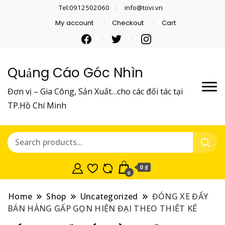
Tel:0912502060
info@tovi.vn
My account
Checkout
Cart
Quảng Cáo Góc Nhìn
Đơn vị – Gia Công, Sản Xuất…cho các đối tác tại
TP.Hồ Chí Minh
0 ₫
0
Home
Shop
Uncategorized
ĐÓNG XE ĐẨY
BÁN HÀNG GẤP GỌN HIỆN ĐẠI THEO THIẾT KẾ