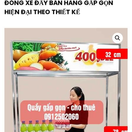
ĐÓNG XE ĐẨY BÁN HÀNG GẤP GỌN
HIỆN ĐẠI THEO THIẾT KẾ