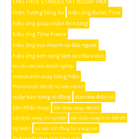
CHO THUÊ STANDEE SẮT NGOÀI TRỜI
Hiện Tượng Sống Ảo
hiệu ứng Bullet Time
hiệu ứng quay chậm ấn tượng
hiệu ứng Time Freeze
hiệu ứng tua nhanh và đảo ngược
hiệu ứng ánh sáng làm lan tỏa video
lan tỏa văn hóa doanh nghiệp.
manocanh xoay bảng hiệu
Photobooth 360 độ sự kiện nội bộ
quầy bán hàng di động
standee điện tử
Sân Khấu Xoay
Sân Khấu Xoay 360 Độ
sân khấu xoay cho sự kiện
sân khấu xoay tròn 360 độ
sự kiện
sự kiện VIP đồng hồ trang sức
thuê booth nhựa phát hàng mẫu