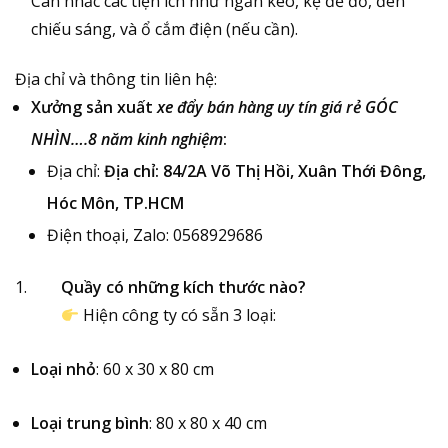
Cân nhắc các tiện ích như ngăn kéo, kệ để đồ, đèn
chiếu sáng, và ổ cắm điện (nếu cần).
Địa chỉ và thông tin liên hệ:
Xưởng sản xuất
xe đẩy bán hàng uy tín giá rẻ GÓC
NHÌN….8 năm kinh nghiệm
:
Địa chỉ:
Địa chỉ: 84/2A Võ Thị Hồi, Xuân Thới Đông,
Hóc Môn, TP.HCM
Điện thoại, Zalo: 0568929686
Quầy có những kích thước nào?
Hiện công ty có sẵn 3 loại:
Loại nhỏ
: 60 x 30 x 80 cm
Loại trung bình
: 80 x 80 x 40 cm