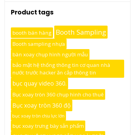
Product tags
Booth Sampling
booth bán hàng
Booth sampling nhựa
bàn xoay chụp hình người mẫu
bảo mật hệ thống thông tin cơ quan nhà
nước trước hacker ăn cắp thông tin
bục quay video 360.
Bục xoay tròn 360 chụp hình cho thuê
Bục xoay tròn 360 độ
bục xoay tròn chịu lực lớn
bục xoay trưng bày sản phẩm