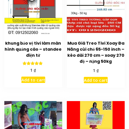
khung bảo vệ tivi làm màn
Mua Giá Treo Tivi Xoay Đa
hình quảng cáo – standee
Năng cùi chỏ 65-150 inch –
điện tử
kéo dài 270 cm – xoay 270
độ – nặng 50kg
Rated
₫
₫
1
1
5.00
out of 5
Add to cart
Add to cart