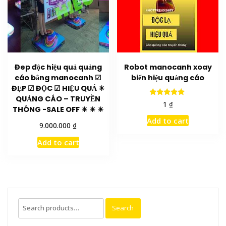
Đep độc hiệu quả quảng
Robot manocanh xoay
cáo bằng manocanh ☑
biển hiệu quảng cáo
ĐẸP ☑ ĐỘC ☑ HIỆU QUẢ ☀
QUẢNG CÁO – TRUYỀN
Rated
₫
1
THÔNG -SALE OFF ☀ ☀ ☀
5.00
out of 5
Add to cart
₫
9.000.000
Add to cart
Search
Search
for: