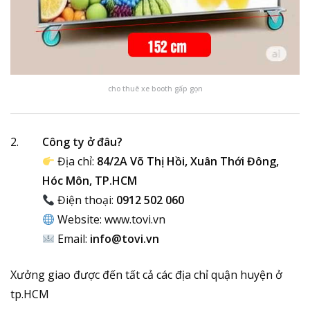
cho thuê xe booth gấp gọn
Công ty ở đâu?
Địa chỉ:
84/2A Võ Thị Hồi, Xuân Thới Đông,
Hóc Môn, TP.HCM
Điện thoại:
0912 502 060
Website:
www.tovi.vn
Email:
info@tovi.vn
Xưởng giao được đến tất cả các địa chỉ quận huyện ở
tp.HCM