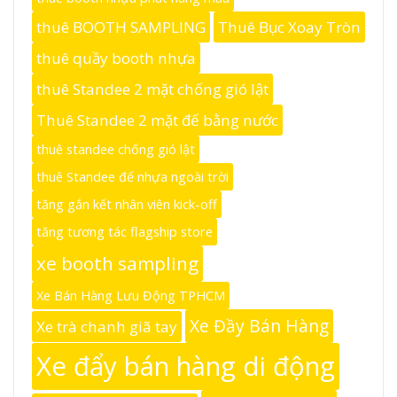
thuê BOOTH SAMPLING
Thuê Bục Xoay Tròn
thuê quầy booth nhựa
thuê Standee 2 mặt chống gió lật
Thuê Standee 2 mặt đế bằng nước
thuê standee chống gió lật
thuê Standee đế nhựa ngoài trời
tăng gắn kết nhân viên kick-off
tăng tương tác flagship store
xe booth sampling
Xe Bán Hàng Lưu Động TPHCM
Xe Đầy Bán Hàng
Xe trà chanh giã tay
Xe đẩy bán hàng di động