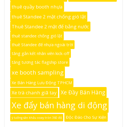
thuê quầy booth nhựa
thuê Standee 2 mặt chống gió lật
Thuê Standee 2 mặt đế bằng nước
thuê standee chống gió lật
thuê Standee đế nhựa ngoài trời
tăng gắn kết nhân viên kick-off
tăng tương tác flagship store
xe booth sampling
Xe Bán Hàng Lưu Động TPHCM
Xe Đầy Bán Hàng
Xe trà chanh giã tay
Xe đẩy bán hàng di động
Độc Đáo Cho Sự Kiện
ý tưởng sân khấu xoay tròn 360 độ