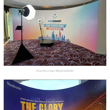
thue-buc-xoay-360-photoboth