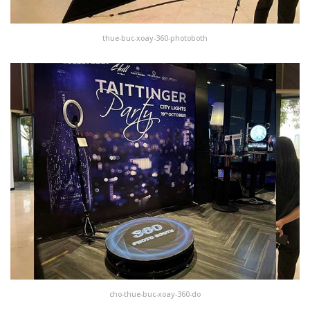
thue-buc-xoay-360-photoboth
cho-thue-buc-xoay-360-do