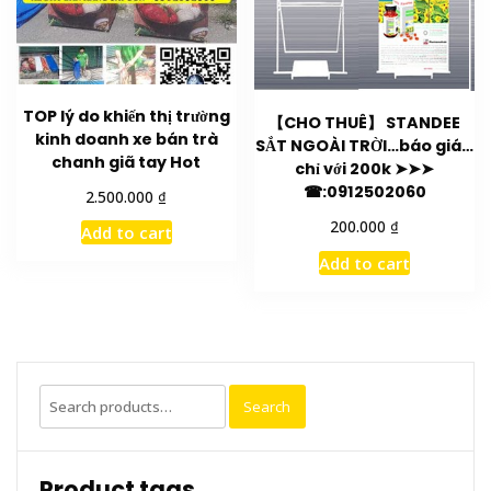
TOP lý do khiến thị trường
【CHO THUÊ】 STANDEE
kinh doanh xe bán trà
SẮT NGOÀI TRỜI…báo giá…
chanh giã tay Hot
chỉ với 200k ➤➤➤
☎:0912502060
₫
2.500.000
₫
200.000
Add to cart
Add to cart
Search
Search
for:
Product tags