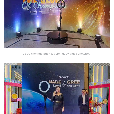
o-dau-cho-thue-buc-xoay-tron-quay-video-photoboth