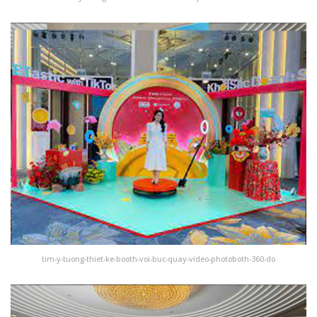
tim-y-tuong-thiet-ke-booth-voi-buc-quay-video-photoboth-360-do