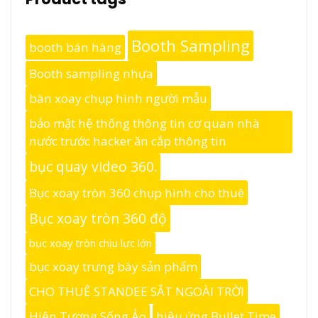
Booth Sampling
booth bán hàng
Booth sampling nhựa
bàn xoay chụp hình người mẫu
bảo mật hệ thống thông tin cơ quan nhà
nước trước hacker ăn cắp thông tin
bục quay video 360.
Bục xoay tròn 360 chụp hình cho thuê
Bục xoay tròn 360 độ
bục xoay tròn chịu lực lớn
bục xoay trưng bày sản phẩm
CHO THUÊ STANDEE SẮT NGOÀI TRỜI
Hiện Tượng Sống Ảo
hiệu ứng Bullet Time