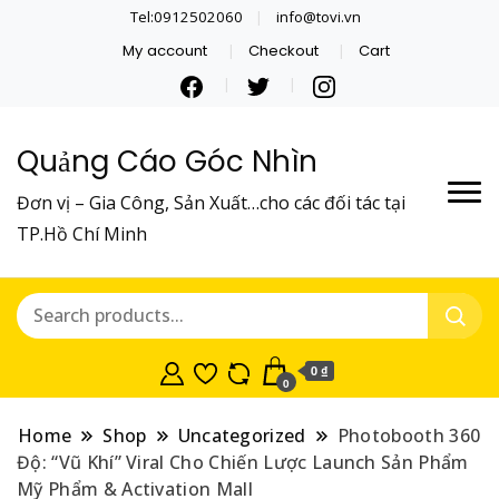
Tel:0912502060
info@tovi.vn
My account
Checkout
Cart
Quảng Cáo Góc Nhìn
Đơn vị – Gia Công, Sản Xuất…cho các đối tác tại
TP.Hồ Chí Minh
0 ₫
0
Home
Shop
Uncategorized
Photobooth 360
Độ: “Vũ Khí” Viral Cho Chiến Lược Launch Sản Phẩm
Mỹ Phẩm & Activation Mall