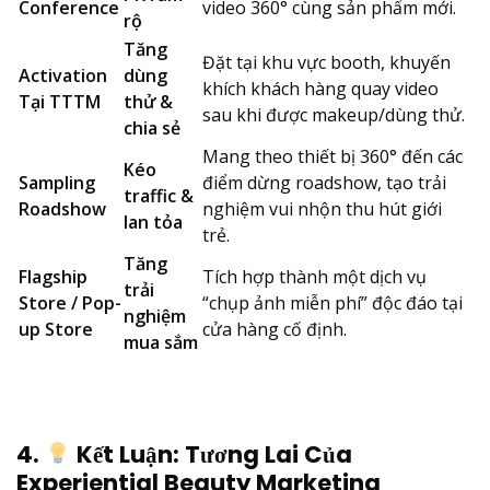
Conference
video 360° cùng sản phẩm mới.
rộ
Tăng
Đặt tại khu vực booth, khuyến
Activation
dùng
khích khách hàng quay video
Tại TTTM
thử &
sau khi được makeup/dùng thử.
chia sẻ
Mang theo thiết bị 360° đến các
Kéo
Sampling
điểm dừng roadshow, tạo trải
traffic &
Roadshow
nghiệm vui nhộn thu hút giới
lan tỏa
trẻ.
Tăng
Flagship
Tích hợp thành một dịch vụ
trải
Store / Pop-
“chụp ảnh miễn phí” độc đáo tại
nghiệm
up Store
cửa hàng cố định.
mua sắm
4.
Kết Luận: Tương Lai Của
Experiential Beauty Marketing