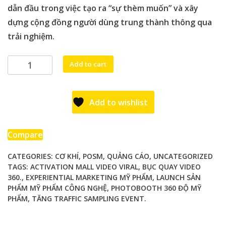
dẫn đầu trong việc tạo ra “sự thèm muốn” và xây
dựng cộng đồng người dùng trung thành thông qua
trải nghiệm.
Photobooth
Add to cart
360
Độ:
"Vũ
Add to wishlist
Khí"
Viral
Cho
Compare
Chiến
CATEGORIES:
CƠ KHÍ
,
POSM
,
QUẢNG CÁO
,
UNCATEGORIZED
Lược
TAGS:
ACTIVATION MALL VIDEO VIRAL
,
BỤC QUAY VIDEO
Launch
360.
,
EXPERIENTIAL MARKETING MỸ PHẨM
,
LAUNCH SẢN
Sản
PHẨM MỸ PHẨM CÔNG NGHỆ
,
PHOTOBOOTH 360 ĐỘ MỸ
Phẩm
PHẨM
,
TĂNG TRAFFIC SAMPLING EVENT.
Mỹ
Phẩm