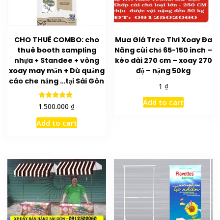
CHO THUÊ COMBO: cho
Mua Giá Treo Tivi Xoay Đa
thuê booth sampling
Năng cùi chỏ 65-150 inch –
nhựa + Standee + vòng
kéo dài 270 cm – xoay 270
xoay may mắn + Dù quảng
độ – nặng 50kg
cáo che nắng …tại Sài Gòn
₫
1
Add to cart
Rated
₫
1.500.000
5.00
out of 5
Add to cart