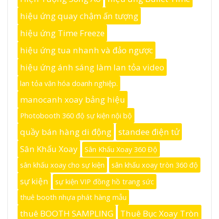
hiệu ứng quay chậm ấn tượng
hiệu ứng Time Freeze
hiệu ứng tua nhanh và đảo ngược
hiệu ứng ánh sáng làm lan tỏa video
lan tỏa văn hóa doanh nghiệp.
manocanh xoay bảng hiệu
Photobooth 360 độ sự kiện nội bộ
quầy bán hàng di động
standee điện tử
Sân Khấu Xoay
Sân Khấu Xoay 360 Độ
sân khấu xoay cho sự kiện
sân khấu xoay tròn 360 độ
sự kiện
sự kiện VIP đồng hồ trang sức
thuê booth nhựa phát hàng mẫu
thuê BOOTH SAMPLING
Thuê Bục Xoay Tròn