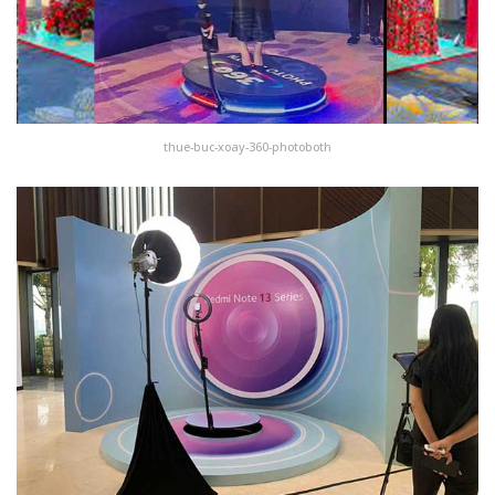
thue-buc-xoay-360-photoboth