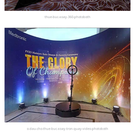
thue-buc-xoay-360-photoboth
o-dau-cho-thue-buc-xoay-tron-quay-video-photoboth