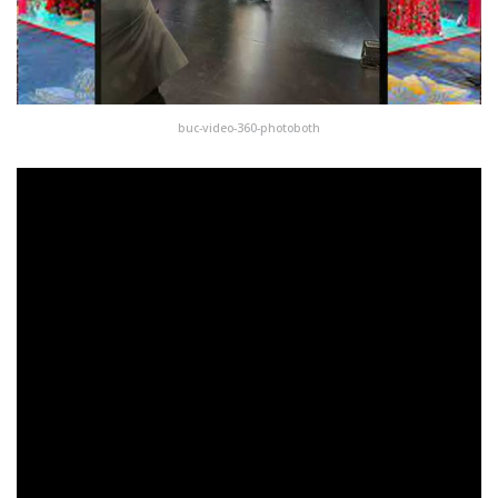
buc-video-360-photoboth