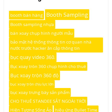
Booth Sampling
booth bán hàng
Booth sampling nhựa
bàn xoay chụp hình người mẫu
bảo mật hệ thống thông tin cơ quan nhà
nước trước hacker ăn cắp thông tin
bục quay video 360.
Bục xoay tròn 360 chụp hình cho thuê
Bục xoay tròn 360 độ
bục xoay tròn chịu lực lớn
bục xoay trưng bày sản phẩm
CHO THUÊ STANDEE SẮT NGOÀI TRỜI
Hiện Tượng Sống Ảo
hiệu ứng Bullet Time