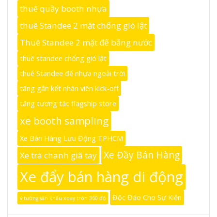
thuê quầy booth nhựa
thuê Standee 2 mặt chống gió lật
Thuê Standee 2 mặt đế bằng nước
thuê standee chống gió lật
thuê Standee đế nhựa ngoài trời
tăng gắn kết nhân viên kick-off
tăng tương tác flagship store
xe booth sampling
Xe Bán Hàng Lưu Động TPHCM
Xe Đầy Bán Hàng
Xe trà chanh giã tay
Xe đẩy bán hàng di động
Độc Đáo Cho Sự Kiện
ý tưởng sân khấu xoay tròn 360 độ