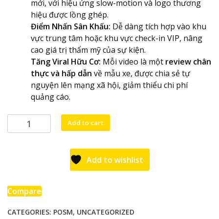
mới, với hiệu ứng slow-motion và logo thương
hiệu được lồng ghép.
Điểm Nhấn Sân Khấu:
Dễ dàng tích hợp vào khu
vực trung tâm hoặc khu vực check-in VIP, nâng
cao giá trị thẩm mỹ của sự kiện.
Tăng Viral Hữu Cơ:
Mỗi video là một
review chân
thực và hấp dẫn
về mẫu xe, được chia sẻ tự
nguyện lên mạng xã hội, giảm thiểu chi phí
quảng cáo.
Photobooth
Add to cart
Quay
Video
360
Add to wishlist
Độ
–
"Vũ
Compare
Khí"
CATEGORIES:
POSM
,
UNCATEGORIZED
Viral