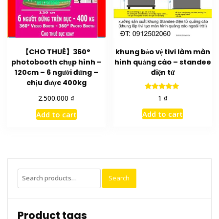
【CHO THUÊ】360°
khung bảo vệ tivi làm màn
photobooth chụp hình –
hình quảng cáo – standee
120cm – 6 người đứng –
điện tử
chịu được 400kg
Rated
₫
₫
1
2.500.000
5.00
out of 5
Add to cart
Add to cart
Search
Search
for:
Product tags