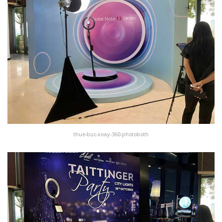
thue-buc-xoay-360-photoboth