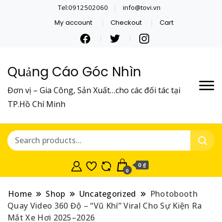
Tel:0912502060
info@tovi.vn
My account
Checkout
Cart
Quảng Cáo Góc Nhìn
Đơn vị – Gia Công, Sản Xuất…cho các đối tác tại
TP.Hồ Chí Minh
0 ₫
0
Home
Shop
Uncategorized
Photobooth
Quay Video 360 Độ – “Vũ Khí” Viral Cho Sự Kiện Ra
Mắt Xe Hơi 2025–2026