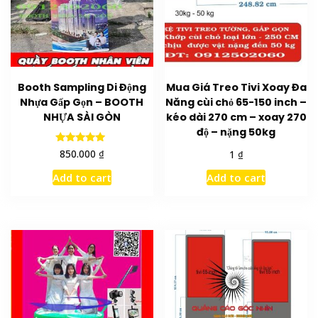
Booth Sampling Di Động
Mua Giá Treo Tivi Xoay Đa
Nhựa Gấp Gọn – BOOTH
Năng cùi chỏ 65-150 inch –
NHỰA SÀI GÒN
kéo dài 270 cm – xoay 270
độ – nặng 50kg
Rated
₫
₫
850.000
1
5.00
out of 5
Add to cart
Add to cart