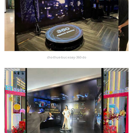
cho-thue-buc-xoay-360-do