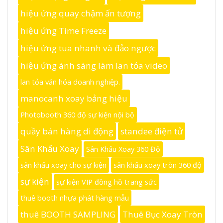
hiệu ứng quay chậm ấn tượng
hiệu ứng Time Freeze
hiệu ứng tua nhanh và đảo ngược
hiệu ứng ánh sáng làm lan tỏa video
lan tỏa văn hóa doanh nghiệp.
manocanh xoay bảng hiệu
Photobooth 360 độ sự kiện nội bộ
quầy bán hàng di động
standee điện tử
Sân Khấu Xoay
Sân Khấu Xoay 360 Độ
sân khấu xoay cho sự kiện
sân khấu xoay tròn 360 độ
sự kiện
sự kiện VIP đồng hồ trang sức
thuê booth nhựa phát hàng mẫu
thuê BOOTH SAMPLING
Thuê Bục Xoay Tròn