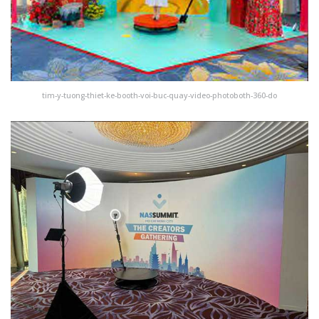
tim-y-tuong-thiet-ke-booth-voi-buc-quay-video-photoboth-360-do