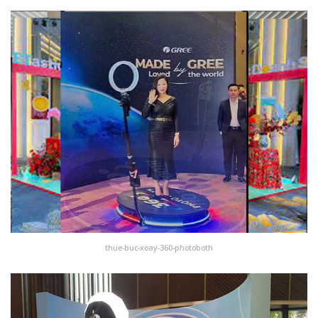
thue-buc-xoay-360-photoboth