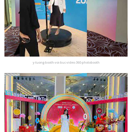
y-tuong-booth-voi-buc-video-360-photobooth