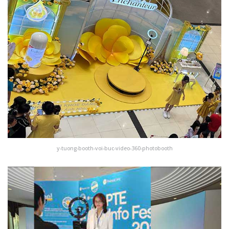
y-tuong-booth-voi-buc-video-360-photobooth