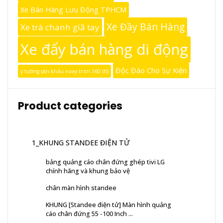
Xe Bán Hàng Lưu Động TPHCM
Xe Đầy Bán Hàng
Xe trà chanh giã tay
Xe đẩy bán hàng di động
Độc Đáo Cho Sự Kiện
ý tưởng sân khấu xoay tròn 360 độ
Product categories
1_KHUNG STANDEE ĐIỆN TỬ
bảng quảng cáo chân đứng ghép tivi LG
chính hãng và khung bảo vệ
chân màn hình standee
KHUNG [Standee điện tử] Màn hình quảng
cáo chân đứng 55 -100 Inch ...