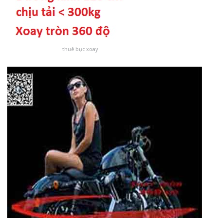
thuê bục xoay