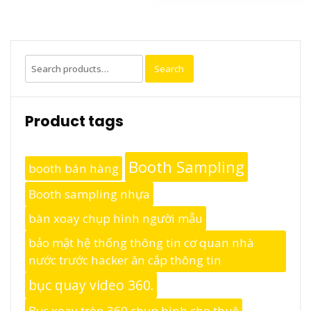
Search
Search
for:
Product tags
Booth Sampling
booth bán hàng
Booth sampling nhựa
bàn xoay chụp hình người mẫu
bảo mật hệ thống thông tin cơ quan nhà
nước trước hacker ăn cắp thông tin
bục quay video 360.
Bục xoay tròn 360 chụp hình cho thuê