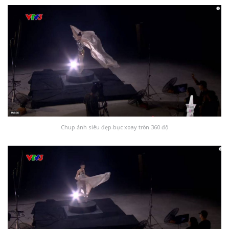
Chup ảnh siêu đẹp-bục xoay tròn 360 độ