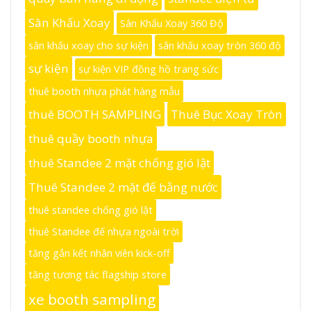
Sân Khấu Xoay
Sân Khấu Xoay 360 Độ
sân khấu xoay cho sự kiện
sân khấu xoay tròn 360 độ
sự kiện
sự kiện VIP đồng hồ trang sức
thuê booth nhựa phát hàng mẫu
thuê BOOTH SAMPLING
Thuê Bục Xoay Tròn
thuê quầy booth nhựa
thuê Standee 2 mặt chống gió lật
Thuê Standee 2 mặt đế bằng nước
thuê standee chống gió lật
thuê Standee đế nhựa ngoài trời
tăng gắn kết nhân viên kick-off
tăng tương tác flagship store
xe booth sampling