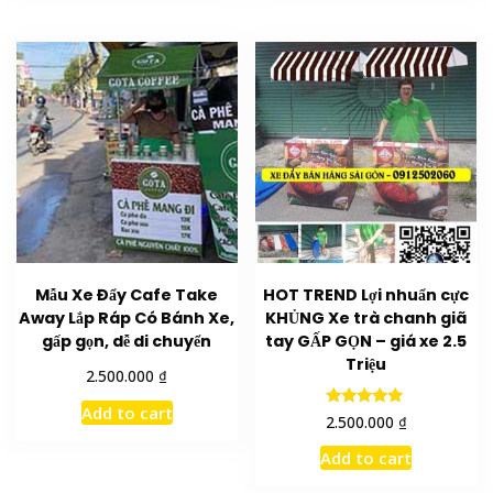
Mẫu Xe Đẩy Cafe Take
HOT TREND Lợi nhuẩn cực
Away Lắp Ráp Có Bánh Xe,
KHỦNG Xe trà chanh giã
gấp gọn, dễ di chuyển
tay GẤP GỌN – giá xe 2.5
Triệu
₫
2.500.000
Add to cart
Rated
₫
2.500.000
5.00
out of 5
Add to cart