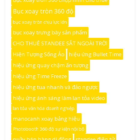
Bục xoay tròn 360 độ
bục xoay tròn chịu lực lớn
bục xoay trưng bày sản phẩm
CHO THUÊ STANDEE SẮT NGOÀI TRỜI
Hiện Tượng Sống Ảo
hiệu ứng Bullet Time
hiệu ứng quay chậm ấn tượng
hiệu ứng Time Freeze
hiệu ứng tua nhanh và đảo ngược
hiệu ứng ánh sáng làm lan tỏa video
lan tỏa văn hóa doanh nghiệp.
manocanh xoay bảng hiệu
Photobooth 360 độ sự kiện nội bộ
quầy bán hàng di động
standee điện tử