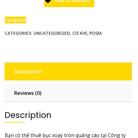
Add to wishlist
tròn
quảng
cáo
Compare
quantity
CATEGORIES:
UNCATEGORIZED
,
CƠ KHÍ
,
POSM
Description
Reviews (0)
Description
Bạn có thể thuê bục xoay tròn quảng cáo tại Công ty