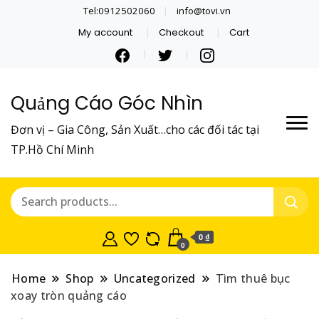
Tel:0912502060
info@tovi.vn
My account
Checkout
Cart
Quảng Cáo Góc Nhìn
Đơn vị – Gia Công, Sản Xuất…cho các đối tác tại
TP.Hồ Chí Minh
0 ₫
0
Home
Shop
Uncategorized
Tìm thuê bục
xoay tròn quảng cáo