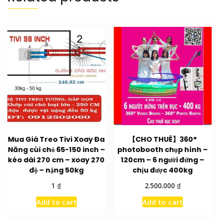
Mua Giá Treo Tivi Xoay Đa
【CHO THUÊ】360°
Năng cùi chỏ 65-150 inch –
photobooth chụp hình –
kéo dài 270 cm – xoay 270
120cm – 6 người đứng –
độ – nặng 50kg
chịu được 400kg
₫
₫
1
2.500.000
Add to cart
Add to cart