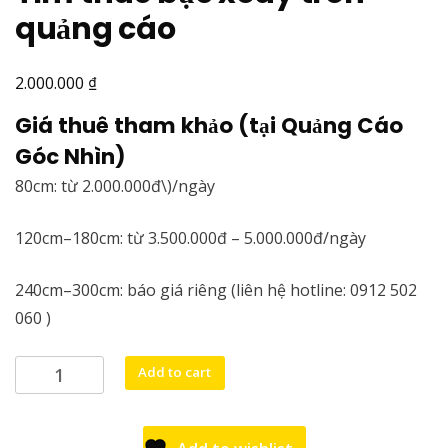
quảng cáo
₫
2.000.000
Giá thuê tham khảo (tại Quảng Cáo
Góc Nhìn)
80cm: từ 2.000.000đ\)/ngày
120cm–180cm: từ 3.500.000đ – 5.000.000đ/ngày
240cm–300cm: báo giá riêng (liên hệ hotline: 0912 502
060 )
Tìm
Add to cart
thuê
bục
xoay