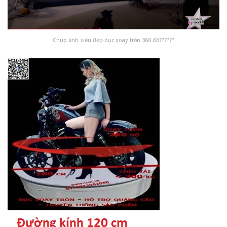
Chup ảnh siêu đẹp-bục xoay tròn 360 độ??????