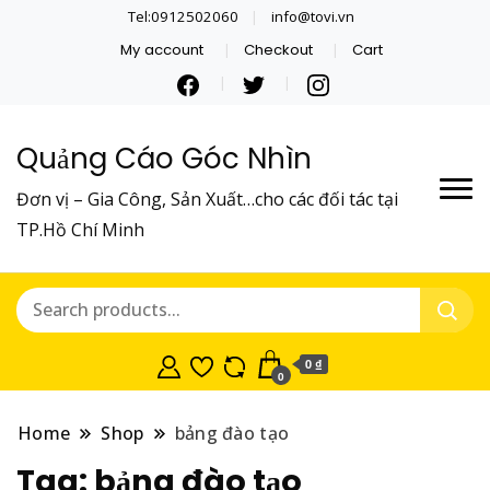
Tel:0912502060
info@tovi.vn
My account
Checkout
Cart
Quảng Cáo Góc Nhìn
Đơn vị – Gia Công, Sản Xuất…cho các đối tác tại
TP.Hồ Chí Minh
0 ₫
0
Home
Shop
bảng đào tạo
Tag:
bảng đào tạo