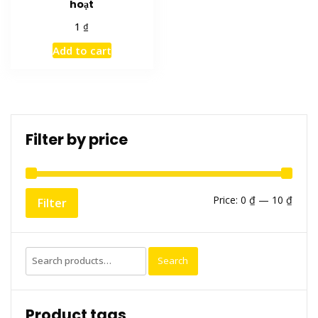
hoạt
₫
1
Add to cart
Filter by price
Min
Max
Price:
0 ₫
—
10 ₫
Filter
price
price
Search
Search
for:
Product tags