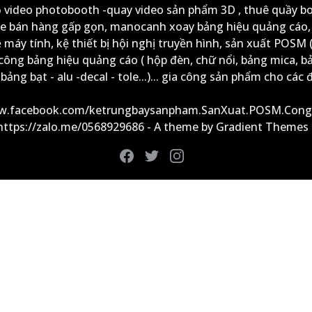
ộ video photobooth -quay video sản phẩm 3D , thuê quầy b
xe bán hàng gấp gọn, manocanh xoay bảng hiệu quảng cáo,
ệ máy tính, kệ thiết bị hội nghị truyền hình, sản xuất POSM (
công bảng hiệu quảng cáo ( hộp đèn, chữ nổi, bảng mica, b
ảng bạt - alu -decal - tole...)... gia công sản phẩm cho các đ
ww.facebook.com/ketrungbaysanpham.SanXuat.POSM.Cong
 https://zalo.me/0568929686 - A theme by Gradient Themes