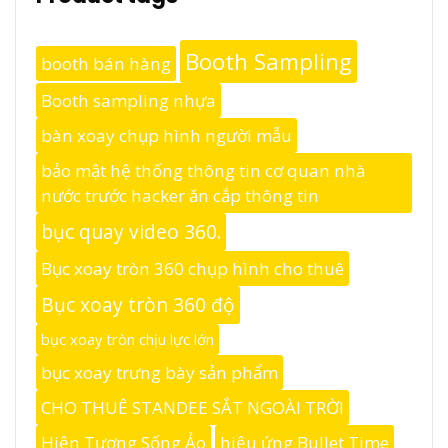
Booth Sampling
booth bán hàng
Booth sampling nhựa
bàn xoay chụp hình người mẫu
bảo mật hệ thống thông tin cơ quan nhà
nước trước hacker ăn cắp thông tin
bục quay video 360.
Bục xoay tròn 360 chụp hình cho thuê
Bục xoay tròn 360 độ
bục xoay tròn chịu lực lớn
bục xoay trưng bày sản phẩm
CHO THUÊ STANDEE SẮT NGOÀI TRỜI
Hiện Tượng Sống Ảo
hiệu ứng Bullet Time