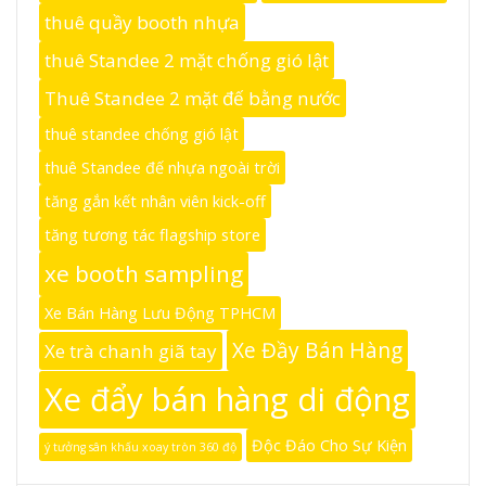
thuê quầy booth nhựa
thuê Standee 2 mặt chống gió lật
Thuê Standee 2 mặt đế bằng nước
thuê standee chống gió lật
thuê Standee đế nhựa ngoài trời
tăng gắn kết nhân viên kick-off
tăng tương tác flagship store
xe booth sampling
Xe Bán Hàng Lưu Động TPHCM
Xe Đầy Bán Hàng
Xe trà chanh giã tay
Xe đẩy bán hàng di động
Độc Đáo Cho Sự Kiện
ý tưởng sân khấu xoay tròn 360 độ