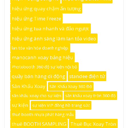
hiệu ứng quay chậm ấn tượng
hiệu ứng Time Freeze
hiệu ứng tua nhanh và đảo ngược
hiệu ứng ánh sáng làm lan tỏa video
lan tỏa văn hóa doanh nghiệp.
manocanh xoay bảng hiệu
Photobooth 360 độ sự kiện nội bộ
quầy bán hàng di động
standee điện tử
Sân Khấu Xoay
Sân Khấu Xoay 360 Độ
sân khấu xoay cho sự kiện
sân khấu xoay tròn 360 độ
sự kiện
sự kiện VIP đồng hồ trang sức
thuê booth nhựa phát hàng mẫu
thuê BOOTH SAMPLING
Thuê Bục Xoay Tròn