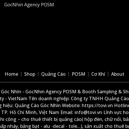
GocNhin Agency POSM
Home
Shop
Quảng Cáo
POSM
Cơ Khí
About
Góc Nhìn - GocNhin Agency POSM & Booth Sampling & She
ity - VietNam Tên doanh nghiệp: Công ty TNHH Quảng Cáo
 hiệu: Quảng Cáo Góc Nhìn Website: https://tovi.vn Hotlin
: TP. Hồ Chí Minh, Việt Nam Email: info@tovi.vn Lĩnh vực h
thi công – cho thuê thiết bị quảng cáo( hộp đèn, chữ nổi, b
ấp nháy, bảng bạt - alu -decal - tole...), sản xuất cho thuê 