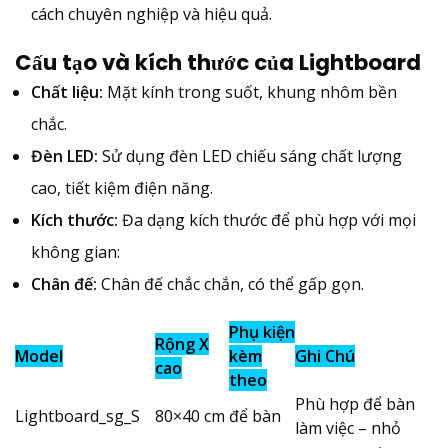
cách chuyên nghiệp và hiệu quả.
Cấu tạo và kích thước của Lightboard
Chất liệu:
Mặt kính trong suốt, khung nhôm bền
chắc.
Đèn LED:
Sử dụng đèn LED chiếu sáng chất lượng
cao, tiết kiệm điện năng.
Kích thước:
Đa dạng kích thước để phù hợp với mọi
không gian:
Chân đế:
Chân đế chắc chắn, có thể gấp gọn.
Phụ kiện
Rộng X
Model
kèm
Ghi Chú
cao
theo
Phù hợp để bàn
Lightboard_sg_S
80×40 cm
để bàn
làm việc – nhỏ