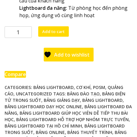
cầu của khách hàng
Lightboard đa năng:
Từ phòng học đến phòng
họp, ứng dụng vô cùng linh hoạt
Bảng
Add to cart
Lightboard
đa
năng:
Add to wishlist
Từ
phòng
học
Compare
đến
CATEGORIES:
BẢNG LIGHTBOARD
,
CƠ KHÍ
,
POSM
,
QUẢNG
phòng
CÁO
,
UNCATEGORIZED
TAGS:
BẢNG ĐÀO TẠO
,
BẢNG ĐIỆN
họp,
TỬ TRONG SUỐT
,
BẢNG GIẢNG DẠY
,
BẢNG LIGHTBOARD
,
ứng
BẢNG LIGHTBOARD DẠY HỌC ONLINE
,
BẢNG LIGHTBOARD ĐA
dụng
NĂNG
,
BẢNG LIGHTBOARD GIÚP HỌC VIÊN DỄ TIẾP THU BÀI
vô
HỌC
,
BẢNG LIGHTBOARD HỖ TRỢ HỌP NHÓM TRỰC TUYẾN
,
cùng
BẢNG LIGHTBOARD TẠI HỒ CHÍ MINH
,
BẢNG LIGHTBOARD
linh
TRONG SUỐT
,
BẢNG ONLINE
,
BẢNG THUYẾT TRÌNH
,
BẢNG