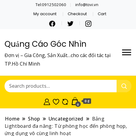
Tel:0912502060
info@tovi.vn
My account
Checkout
Cart
Quảng Cáo Góc Nhìn
Đơn vị – Gia Công, Sản Xuất…cho các đối tác tại
TP.Hồ Chí Minh
0 ₫
0
Home
Shop
Uncategorized
Bảng
Lightboard đa năng: Từ phòng học đến phòng họp,
ứng dụng vô cùng linh hoạt