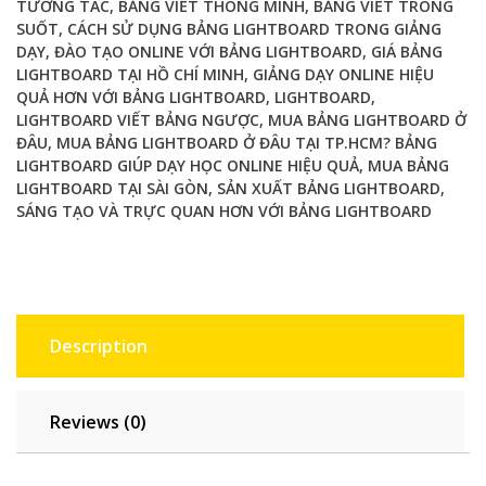
TƯƠNG TÁC
,
BẢNG VIẾT THÔNG MINH
,
BẢNG VIẾT TRONG
hoạt
SUỐT
,
CÁCH SỬ DỤNG BẢNG LIGHTBOARD TRONG GIẢNG
quantity
DẠY
,
ĐÀO TẠO ONLINE VỚI BẢNG LIGHTBOARD
,
GIÁ BẢNG
LIGHTBOARD TẠI HỒ CHÍ MINH
,
GIẢNG DẠY ONLINE HIỆU
QUẢ HƠN VỚI BẢNG LIGHTBOARD
,
LIGHTBOARD
,
LIGHTBOARD VIẾT BẢNG NGƯỢC
,
MUA BẢNG LIGHTBOARD Ở
ĐÂU
,
MUA BẢNG LIGHTBOARD Ở ĐÂU TẠI TP.HCM? BẢNG
LIGHTBOARD GIÚP DẠY HỌC ONLINE HIỆU QUẢ
,
MUA BẢNG
LIGHTBOARD TẠI SÀI GÒN
,
SẢN XUẤT BẢNG LIGHTBOARD
,
SÁNG TẠO VÀ TRỰC QUAN HƠN VỚI BẢNG LIGHTBOARD
Description
Reviews (0)