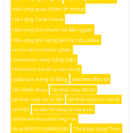
hiệu ứng quay chậm ấn tượng
hiệu ứng Time Freeze
hiệu ứng tua nhanh và đảo ngược
hiệu ứng ánh sáng làm lan tỏa video
lan tỏa văn hóa doanh nghiệp.
manocanh xoay bảng hiệu
Photobooth 360 độ sự kiện nội bộ
quầy bán hàng di động
standee điện tử
Sân Khấu Xoay
Sân Khấu Xoay 360 Độ
sân khấu xoay cho sự kiện
sân khấu xoay tròn 360 độ
sự kiện
sự kiện VIP đồng hồ trang sức
thuê booth nhựa phát hàng mẫu
thuê BOOTH SAMPLING
Thuê Bục Xoay Tròn