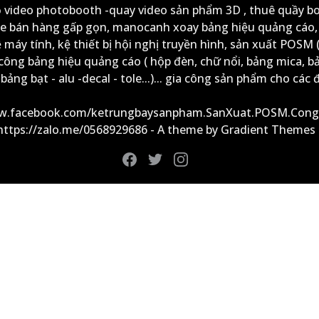
ộ video photobooth -quay video sản phẩm 3D , thuê quầy b
xe bán hàng gấp gọn, manocanh xoay bảng hiệu quảng cáo,
ệ máy tính, kệ thiết bị hội nghị truyền hình, sản xuất POSM (
công bảng hiệu quảng cáo ( hộp đèn, chữ nổi, bảng mica, b
ảng bạt - alu -decal - tole...)... gia công sản phẩm cho các đ
ww.facebook.com/ketrungbaysanpham.SanXuat.POSM.Cong
 https://zalo.me/0568929686 - A theme by Gradient Themes