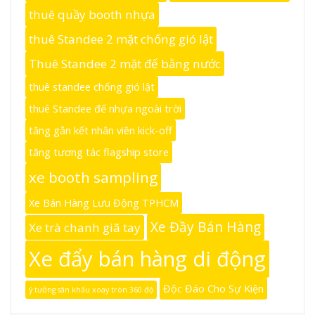
thuê quầy booth nhựa
thuê Standee 2 mặt chống gió lật
Thuê Standee 2 mặt đế bằng nước
thuê standee chống gió lật
thuê Standee đế nhựa ngoài trời
tăng gắn kết nhân viên kick-off
tăng tương tác flagship store
xe booth sampling
Xe Bán Hàng Lưu Động TPHCM
Xe Đầy Bán Hàng
Xe trà chanh giã tay
Xe đẩy bán hàng di động
Độc Đáo Cho Sự Kiện
ý tưởng sân khấu xoay tròn 360 độ