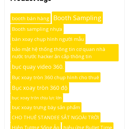
Booth Sampling
booth bán hàng
Booth sampling nhựa
bàn xoay chụp hình người mẫu
bảo mật hệ thống thông tin cơ quan nhà
nước trước hacker ăn cắp thông tin
bục quay video 360.
Bục xoay tròn 360 chụp hình cho thuê
Bục xoay tròn 360 độ
bục xoay tròn chịu lực lớn
bục xoay trưng bày sản phẩm
CHO THUÊ STANDEE SẮT NGOÀI TRỜI
Hiện Tượng Sống Ảo
hiệu ứng Bullet Time