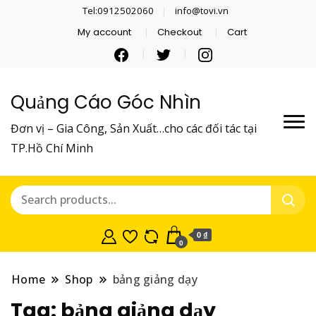
Tel:0912502060
info@tovi.vn
My account
Checkout
Cart
Quảng Cáo Góc Nhìn
Đơn vị – Gia Công, Sản Xuất…cho các đối tác tại
TP.Hồ Chí Minh
0 ₫
0
Home
Shop
bảng giảng dạy
Tag:
bảng giảng dạy