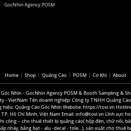
GocNhin Agency POSM
Home
Shop
Quảng Cáo
POSM
Cơ Khí
About
Góc Nhìn - GocNhin Agency POSM & Booth Sampling & She
ity - VietNam Tên doanh nghiệp: Công ty TNHH Quảng Cáo
 hiệu: Quảng Cáo Góc Nhìn Website: https://tovi.vn Hotlin
: TP. Hồ Chí Minh, Việt Nam Email: info@tovi.vn Lĩnh vực h
thi công – cho thuê thiết bị quảng cáo( hộp đèn, chữ nổi, b
ấp nháy, bảng bạt - alu -decal - tole...), sản xuất cho thuê 