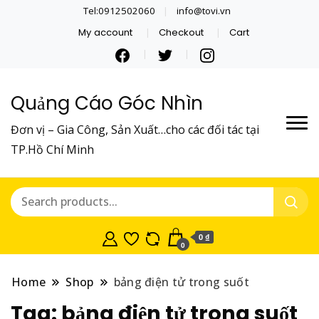
Tel:0912502060
info@tovi.vn
My account
Checkout
Cart
Quảng Cáo Góc Nhìn
Đơn vị – Gia Công, Sản Xuất…cho các đối tác tại
TP.Hồ Chí Minh
0 ₫
0
Home
Shop
bảng điện tử trong suốt
Tag:
bảng điện tử trong suốt