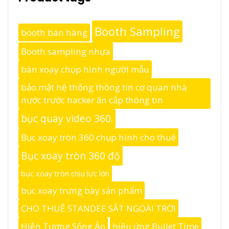
Booth Sampling
booth bán hàng
Booth sampling nhựa
bàn xoay chụp hình người mẫu
bảo mật hệ thống thông tin cơ quan nhà
nước trước hacker ăn cắp thông tin
bục quay video 360.
Bục xoay tròn 360 chụp hình cho thuê
Bục xoay tròn 360 độ
bục xoay tròn chịu lực lớn
bục xoay trưng bày sản phẩm
CHO THUÊ STANDEE SẮT NGOÀI TRỜI
Hiện Tượng Sống Ảo
hiệu ứng Bullet Time