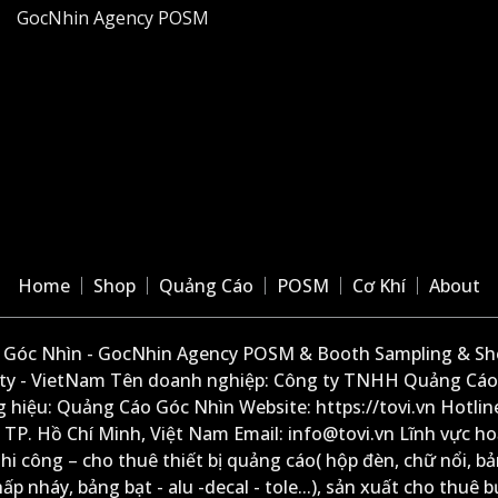
GocNhin Agency POSM
Home
Shop
Quảng Cáo
POSM
Cơ Khí
About
Góc Nhìn - GocNhin Agency POSM & Booth Sampling & She
ity - VietNam Tên doanh nghiệp: Công ty TNHH Quảng Cáo
 hiệu: Quảng Cáo Góc Nhìn Website: https://tovi.vn Hotlin
: TP. Hồ Chí Minh, Việt Nam Email: info@tovi.vn Lĩnh vực h
thi công – cho thuê thiết bị quảng cáo( hộp đèn, chữ nổi, b
ấp nháy, bảng bạt - alu -decal - tole...), sản xuất cho thuê 