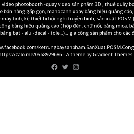
ộ video photobooth -quay video sản phẩm 3D , thuê quầy b
xe bán hàng gấp gọn, manocanh xoay bảng hiệu quảng cáo,
ệ máy tính, kệ thiết bị hội nghị truyền hình, sản xuất POSM (
công bảng hiệu quảng cáo ( hộp đèn, chữ nổi, bảng mica, b
ảng bạt - alu -decal - tole...)... gia công sản phẩm cho các đ
ww.facebook.com/ketrungbaysanpham.SanXuat.POSM.Cong
 https://zalo.me/0568929686 - A theme by Gradient Themes