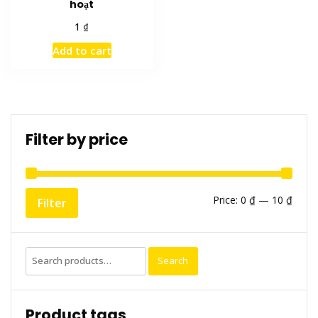
hoạt
₫
1
Add to cart
Filter by price
Min
Max
Price:
0 ₫
—
10 ₫
Filter
price
price
Search
Search
for:
Product tags