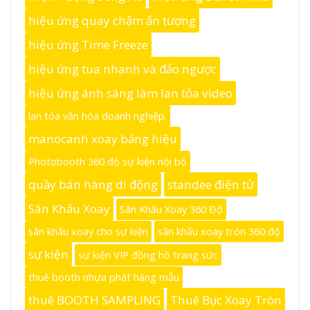
hiệu ứng quay chậm ấn tượng
hiệu ứng Time Freeze
hiệu ứng tua nhanh và đảo ngược
hiệu ứng ánh sáng làm lan tỏa video
lan tỏa văn hóa doanh nghiệp.
manocanh xoay bảng hiệu
Photobooth 360 độ sự kiện nội bộ
quầy bán hàng di động
standee điện tử
Sân Khấu Xoay
Sân Khấu Xoay 360 Độ
sân khấu xoay cho sự kiện
sân khấu xoay tròn 360 độ
sự kiện
sự kiện VIP đồng hồ trang sức
thuê booth nhựa phát hàng mẫu
thuê BOOTH SAMPLING
Thuê Bục Xoay Tròn