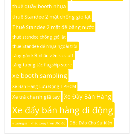
thuê quầy booth nhựa
thuê Standee 2 mặt chống gió lật
Thuê Standee 2 mặt đế bằng nước
thuê standee chống gió lật
thuê Standee đế nhựa ngoài trời
tăng gắn kết nhân viên kick-off
tăng tương tác flagship store
xe booth sampling
Xe Bán Hàng Lưu Động TPHCM
Xe Đầy Bán Hàng
Xe trà chanh giã tay
Xe đẩy bán hàng di động
Độc Đáo Cho Sự Kiện
ý tưởng sân khấu xoay tròn 360 độ