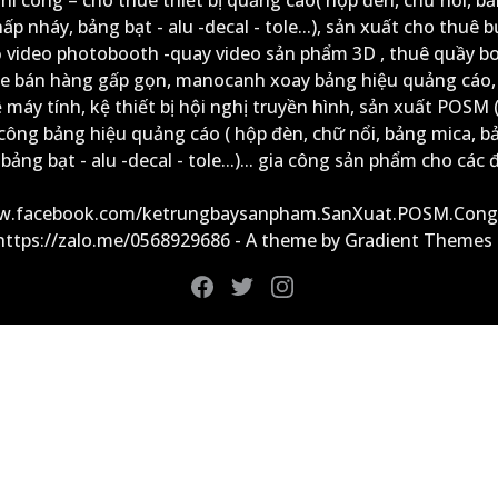
ấp nháy, bảng bạt - alu -decal - tole...), sản xuất cho thuê 
ộ video photobooth -quay video sản phẩm 3D , thuê quầy b
xe bán hàng gấp gọn, manocanh xoay bảng hiệu quảng cáo,
ệ máy tính, kệ thiết bị hội nghị truyền hình, sản xuất POSM (
công bảng hiệu quảng cáo ( hộp đèn, chữ nổi, bảng mica, b
ảng bạt - alu -decal - tole...)... gia công sản phẩm cho các đ
ww.facebook.com/ketrungbaysanpham.SanXuat.POSM.Cong
 https://zalo.me/0568929686 - A theme by Gradient Themes