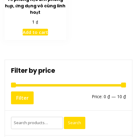
họp, ứng dụng vô cùng linh
hoạt
₫
1
Add to cart
Filter by price
Min
Max
Price:
0 ₫
—
10 ₫
Filter
price
price
Search
Search
for: