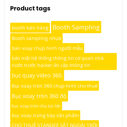
Product tags
Booth Sampling
booth bán hàng
Booth sampling nhựa
bàn xoay chụp hình người mẫu
bảo mật hệ thống thông tin cơ quan nhà
nước trước hacker ăn cắp thông tin
bục quay video 360.
Bục xoay tròn 360 chụp hình cho thuê
Bục xoay tròn 360 độ
bục xoay tròn chịu lực lớn
bục xoay trưng bày sản phẩm
CHO THUÊ STANDEE SẮT NGOÀI TRỜI