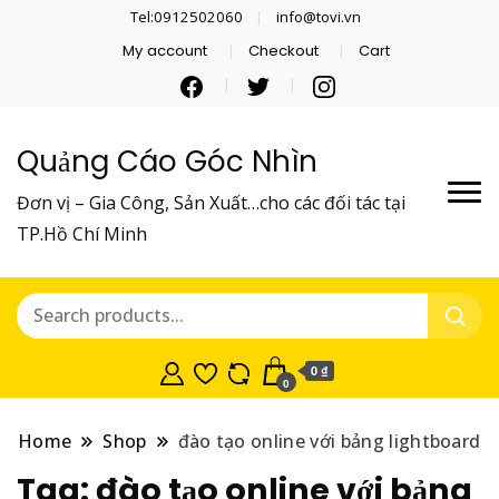
Tel:0912502060
info@tovi.vn
My account
Checkout
Cart
Quảng Cáo Góc Nhìn
Đơn vị – Gia Công, Sản Xuất…cho các đối tác tại
TP.Hồ Chí Minh
0 ₫
0
Home
Shop
đào tạo online với bảng lightboard
Tag:
đào tạo online với bảng