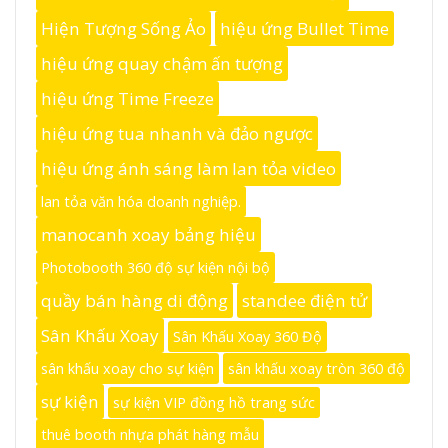
Hiện Tượng Sống Ảo
hiệu ứng Bullet Time
hiệu ứng quay chậm ấn tượng
hiệu ứng Time Freeze
hiệu ứng tua nhanh và đảo ngược
hiệu ứng ánh sáng làm lan tỏa video
lan tỏa văn hóa doanh nghiệp.
manocanh xoay bảng hiệu
Photobooth 360 độ sự kiện nội bộ
quầy bán hàng di động
standee điện tử
Sân Khấu Xoay
Sân Khấu Xoay 360 Độ
sân khấu xoay cho sự kiện
sân khấu xoay tròn 360 độ
sự kiện
sự kiện VIP đồng hồ trang sức
thuê booth nhựa phát hàng mẫu