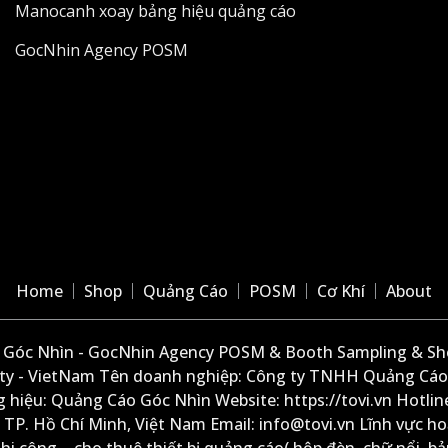
Manocanh xoay bảng hiệu quảng cáo
GocNhin Agency POSM
Home
Shop
Quảng Cáo
POSM
Cơ Khí
About
Góc Nhìn - GocNhin Agency POSM & Booth Sampling & She
ity - VietNam Tên doanh nghiệp: Công ty TNHH Quảng Cáo
 hiệu: Quảng Cáo Góc Nhìn Website: https://tovi.vn Hotlin
: TP. Hồ Chí Minh, Việt Nam Email: info@tovi.vn Lĩnh vực h
thi công – cho thuê thiết bị quảng cáo( hộp đèn, chữ nổi, b