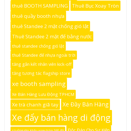
thuê BOOTH SAMPLING
Thuê Bục Xoay Tròn
thuê quầy booth nhựa
thuê Standee 2 mặt chống gió lật
Thuê Standee 2 mặt đế bằng nước
thuê standee chống gió lật
thuê Standee đế nhựa ngoài trời
tăng gắn kết nhân viên kick-off
tăng tương tác flagship store
xe booth sampling
Xe Bán Hàng Lưu Động TPHCM
Xe Đầy Bán Hàng
Xe trà chanh giã tay
Xe đẩy bán hàng di động
Độc Đáo Cho Sự Kiện
ý tưởng sân khấu xoay tròn 360 độ