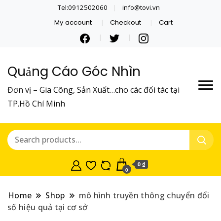
Tel:0912502060
info@tovi.vn
My account
Checkout
Cart
Quảng Cáo Góc Nhìn
Đơn vị – Gia Công, Sản Xuất…cho các đối tác tại
TP.Hồ Chí Minh
0 ₫
0
Home
Shop
mô hình truyền thông chuyển đổi
số hiệu quả tại cơ sở