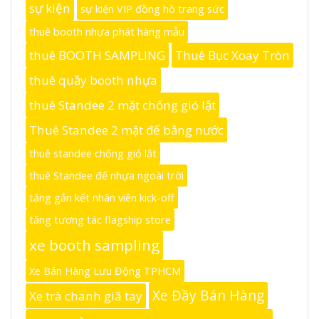
sự kiện
sự kiện VIP đồng hồ trang sức
thuê booth nhựa phát hàng mẫu
thuê BOOTH SAMPLING
Thuê Bục Xoay Tròn
thuê quầy booth nhựa
thuê Standee 2 mặt chống gió lật
Thuê Standee 2 mặt đế bằng nước
thuê standee chống gió lật
thuê Standee đế nhựa ngoài trời
tăng gắn kết nhân viên kick-off
tăng tương tác flagship store
xe booth sampling
Xe Bán Hàng Lưu Động TPHCM
Xe Đầy Bán Hàng
Xe trà chanh giã tay