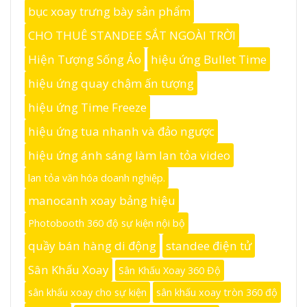
bục xoay trưng bày sản phẩm
CHO THUÊ STANDEE SẮT NGOÀI TRỜI
Hiện Tượng Sống Ảo
hiệu ứng Bullet Time
hiệu ứng quay chậm ấn tượng
hiệu ứng Time Freeze
hiệu ứng tua nhanh và đảo ngược
hiệu ứng ánh sáng làm lan tỏa video
lan tỏa văn hóa doanh nghiệp.
manocanh xoay bảng hiệu
Photobooth 360 độ sự kiện nội bộ
quầy bán hàng di động
standee điện tử
Sân Khấu Xoay
Sân Khấu Xoay 360 Độ
sân khấu xoay cho sự kiện
sân khấu xoay tròn 360 độ