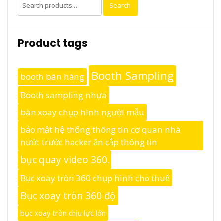
Search
Search
for:
Product tags
Booth Sampling
booth bán hàng
Booth sampling nhựa
bàn xoay chụp hình người mẫu
bảo mật hệ thống thông tin cơ quan nhà
nước trước hacker ăn cắp thông tin
bục quay video 360.
Bục xoay tròn 360 chụp hình cho thuê
Bục xoay tròn 360 độ
bục xoay tròn chịu lực lớn