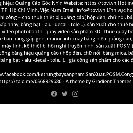
 hiệu: Quảng Cáo Góc Nhìn Website: https://tovi.vn Hotlin
: TP. Hồ Chí Minh, Việt Nam Email: info@tovi.vn Lĩnh vực h
thi công – cho thuê thiết bị quảng cáo( hộp đèn, chữ nổi, b
ấp nháy, bảng bạt - alu -decal - tole...), sản xuất cho thuê 
ộ video photobooth -quay video sản phẩm 3D , thuê quầy b
xe bán hàng gấp gọn, manocanh xoay bảng hiệu quảng cáo,
ệ máy tính, kệ thiết bị hội nghị truyền hình, sản xuất POSM (
công bảng hiệu quảng cáo ( hộp đèn, chữ nổi, bảng mica, b
ảng bạt - alu -decal - tole...)... gia công sản phẩm cho các đ
ww.facebook.com/ketrungbaysanpham.SanXuat.POSM.Cong
 https://zalo.me/0568929686 - A theme by Gradient Themes