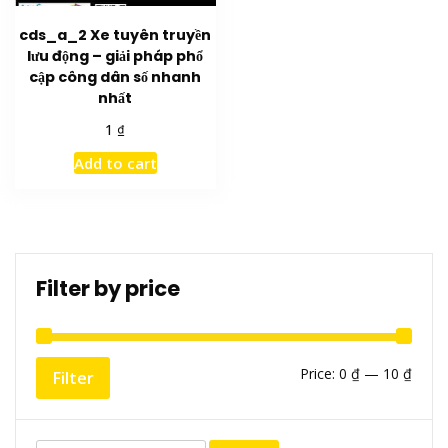
cds_a_2 Xe tuyên truyền
lưu động – giải pháp phổ
cập công dân số nhanh
nhất
₫
1
Add to cart
Filter by price
Min
Max
Price:
0 ₫
—
10 ₫
Filter
price
price