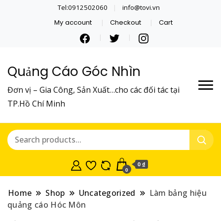
Tel:0912502060
info@tovi.vn
My account
Checkout
Cart
Quảng Cáo Góc Nhìn
Đơn vị – Gia Công, Sản Xuất…cho các đối tác tại
TP.Hồ Chí Minh
0 ₫
0
Home
Shop
Uncategorized
Làm bảng hiệu
quảng cáo Hóc Môn