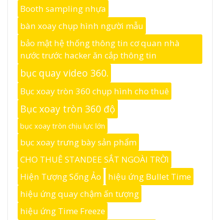
Booth sampling nhựa
bàn xoay chụp hình người mẫu
bảo mật hệ thống thông tin cơ quan nhà
nước trước hacker ăn cắp thông tin
bục quay video 360.
Bục xoay tròn 360 chụp hình cho thuê
Bục xoay tròn 360 độ
bục xoay tròn chịu lực lớn
bục xoay trưng bày sản phẩm
CHO THUÊ STANDEE SẮT NGOÀI TRỜI
Hiện Tượng Sống Ảo
hiệu ứng Bullet Time
hiệu ứng quay chậm ấn tượng
hiệu ứng Time Freeze