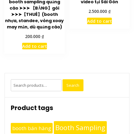
booth sampling quảng
video tại Sài Gòn
cáo ➤➤➤ 【BẰNG】gói
₫
2.500.000
➤➤➤【THUÊ】(booth
nhựa, standee, vòng xoay
Add to cart
may mắn, dù quảng cáo)
₫
200.000
Add to cart
Search
Search
for:
Product tags
Booth Sampling
booth bán hàng