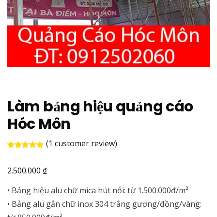
Làm bảng hiệu quảng cáo
Hóc Môn
(
1
customer review)
Rated
1
5.00
out of 5
₫
based on
2.500.000
customer
rating
• Bảng hiệu alu chữ mica hút nổi: từ 1.500.000đ/m²
• Bảng alu gắn chữ inox 304 trắng gương/đồng/vàng: