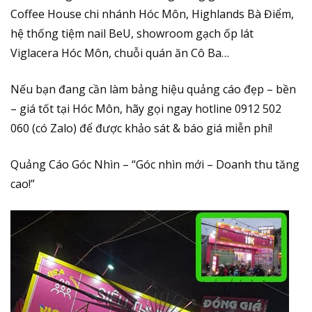
Coffee House chi nhánh Hóc Môn, Highlands Bà Điểm,
hệ thống tiệm nail BeU, showroom gạch ốp lát
Viglacera Hóc Môn, chuỗi quán ăn Cô Ba…
Nếu bạn đang cần làm bảng hiệu quảng cáo đẹp – bền
– giá tốt tại Hóc Môn, hãy gọi ngay hotline 0912 502
060 (có Zalo) để được khảo sát & báo giá miễn phí!
Quảng Cáo Góc Nhìn – “Góc nhìn mới – Doanh thu tăng
cao!”