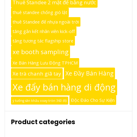
Thuê Standee 2 mặt đế bằng nước
thuê standee chống gió lật
thuê Standee đế nhựa ngoài trời
tăng gắn kết nhân viên kick-off
tăng tương tác flagship store
xe booth sampling
Xe Bán Hàng Lưu Động TPHCM
Xe Đầy Bán Hàng
Xe trà chanh giã tay
Xe đẩy bán hàng di động
Độc Đáo Cho Sự Kiện
ý tưởng sân khấu xoay tròn 360 độ
Product categories