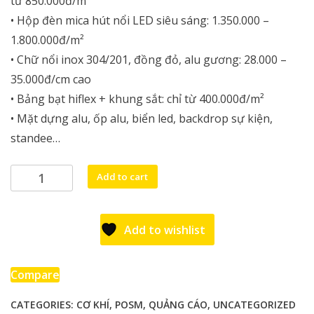
từ 850.000đ/m²
• Hộp đèn mica hút nổi LED siêu sáng: 1.350.000 –
1.800.000đ/m²
• Chữ nổi inox 304/201, đồng đỏ, alu gương: 28.000 –
35.000đ/cm cao
• Bảng bạt hiflex + khung sắt: chỉ từ 400.000đ/m²
• Mặt dựng alu, ốp alu, biển led, backdrop sự kiện,
standee…
Làm
Add to cart
bảng
hiệu
quảng
Add to wishlist
cáo
Hóc
Môn
Compare
quantity
CATEGORIES:
CƠ KHÍ
,
POSM
,
QUẢNG CÁO
,
UNCATEGORIZED