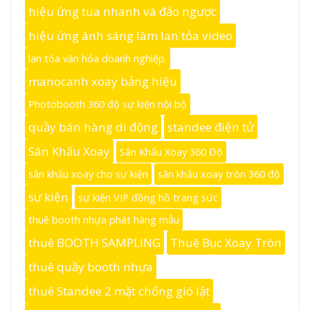
hiệu ứng tua nhanh và đảo ngược
hiệu ứng ánh sáng làm lan tỏa video
lan tỏa văn hóa doanh nghiệp.
manocanh xoay bảng hiệu
Photobooth 360 độ sự kiện nội bộ
quầy bán hàng di động
standee điện tử
Sân Khấu Xoay
Sân Khấu Xoay 360 Độ
sân khấu xoay cho sự kiện
sân khấu xoay tròn 360 độ
sự kiện
sự kiện VIP đồng hồ trang sức
thuê booth nhựa phát hàng mẫu
thuê BOOTH SAMPLING
Thuê Bục Xoay Tròn
thuê quầy booth nhựa
thuê Standee 2 mặt chống gió lật