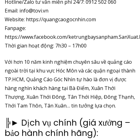
Hotline/Zalo tư vấn miễn phí 24/7: 0912 502 060
Email: info@tovi.vn
Website:
https://quangcaogocnhin.com
Fanpage:
https://www.facebook.com/ketrungbaysanpham.SanXuat
Thời gian hoạt động: 7h30 – 17h00
Với hơn 10 năm kinh nghiệm chuyên sâu về quảng cáo
ngoài trời tại khu vực Hóc Môn và các quận ngoại thành
TP.HCM, Quảng Cáo Góc Nhìn tự hào là đơn vị được
hàng nghìn khách hàng tại Bà Điểm, Xuân Thới
Thượng, Xuân Thới Đông, Tân Thới Hiệp, Đông Thạnh,
Thới Tam Thôn, Tân Xuân… tin tưởng lựa chọn.
╠► Dịch vụ chính (giá xưởng –
bảo hành chính hãng):