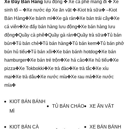
Xe Đẩy Bán Hàng
lưu động ✤ Xe cà phê mang đi ✤ Xe
sinh tố – ✤Xe nước ép Xe ăn vặt ✤-Kiot trà sữa✤ –
Kiot
Bán Hàng
✤Xe bánh mì✤Xe gà rán✤Xe bán trái cây✤Xe
cá viên✤Xe đẩy bán hàng lưu động✤Xe bán hàng lưu
động✤Quầy cà phê✤Quầy gà rán✤Quầy trà sữa✤Tủ bán
bún✤Tủ bán chè✤Tủ bán hàng✤Tủ bán kem✤Tủ bán phở
bún hủ tiếu✤Tủ bán xôi✤Xe bán bánh hotdog✤Xe bán
hamburger✤Xe bán tré trộn✤Xe há cảo✤Xe hủ tiếu✤Xe
pizza✤Xe Tokbokki✤Xe trà đào✤Xe trà tắc✤Xe xíu
mại✤Xe trà dâu✤Xe nước mía✤Xe rau má✤Xe nước
mía✤
KIOT BÁN BÁNH
TỦ BÁN CHÁO
XE ĂN VẶT
MÌ
KIOT BÁN CÀ
XE BÁN BÁNH