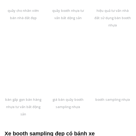
quầy cho nhân viên
quầy booth nhựa tư
hiệu quả tư vấn nhà
bán nhà đất đẹp
vấn bất dộng sản
đất sử dụng bàn booth
nhựa
bàn gấp gọn bán hàng
giá bán quầy booth
booth sampling nhựa
nhựa tư vấn bất động
sampling nhựa
sản
Xe booth sampling đẹp có bánh xe