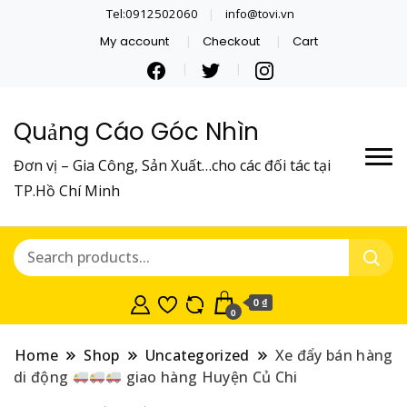
Tel:0912502060
info@tovi.vn
My account
Checkout
Cart
Quảng Cáo Góc Nhìn
Đơn vị – Gia Công, Sản Xuất…cho các đối tác tại
TP.Hồ Chí Minh
0 ₫
0
Home
Shop
Uncategorized
Xe đẩy bán hàng
di động
giao hàng Huyện Củ Chi