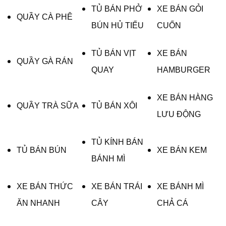
TỦ BÁN PHỞ
XE BÁN GỎI
QUẦY CÀ PHÊ
BÚN HỦ TIẾU
CUỐN
TỦ BÁN VỊT
XE BÁN
QUẦY GÀ RÁN
QUAY
HAMBURGER
XE BÁN HÀNG
QUẦY TRÀ SỮA
TỦ BÁN XÔI
LƯU ĐỘNG
TỦ KÍNH BÁN
TỦ BÁN BÚN
XE BÁN KEM
BÁNH MÌ
XE BÁN THỨC
XE BÁN TRÁI
XE BÁNH MÌ
ĂN NHANH
CÂY
CHẢ CÁ