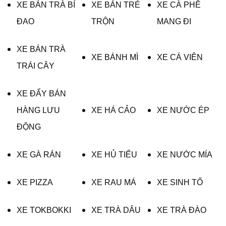
XE BÁN TRÀ BÍ
XE BÁN TRÉ
XE CÀ PHÊ
ĐAO
TRỘN
MANG ĐI
XE BÁN TRÀ
XE BÁNH MÌ
XE CÁ VIÊN
TRÁI CÂY
XE ĐẨY BÁN
HÀNG LƯU
XE HÁ CẢO
XE NƯỚC ÉP
ĐỘNG
XE GÀ RÁN
XE HỦ TIẾU
XE NƯỚC MÍA
XE PIZZA
XE RAU MÁ
XE SINH TỐ
XE TOKBOKKI
XE TRÀ DÂU
XE TRÀ ĐÀO