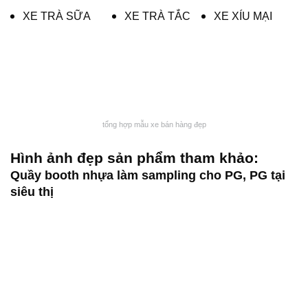
XE TRÀ SỮA
XE TRÀ TẮC
XE XÍU MẠI
tổng hợp mẫu xe bán hàng đẹp
Hình ảnh đẹp sản phẩm tham khảo:
Quầy booth nhựa làm sampling cho PG, PG tại
siêu thị