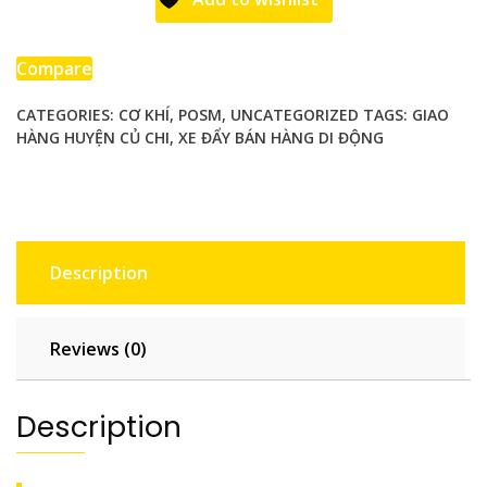
di
động
Compare
CATEGORIES:
CƠ KHÍ
,
POSM
,
UNCATEGORIZED
TAGS:
GIAO
HÀNG HUYỆN CỦ CHI
,
XE ĐẨY BÁN HÀNG DI ĐỘNG
giao
hàng
Huyện
Củ
Chi
Description
quantity
Reviews (0)
Description