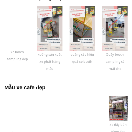
xe booth
xưởng sản xuất
quảng cáo hiệu
Quầy booth
sampling đẹp
xe phát hàng
quả xe booth
sampling có
mẫu
mái che
Mẫu xe cafe đẹp
xe đẩy bán
hàng đẹp