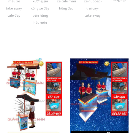
mẫu xe
xưởng gia
xe cafe màu
xe-nuoc-ep-
take away
công xe đẩy
hồng đẹp
trai-cay-
cafe đẹp
bán hàng
take-away
hóc môn