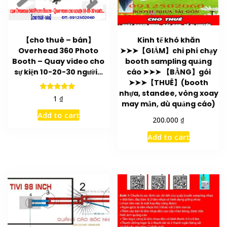
【cho thuê – bán】
Kinh tế khó khăn
Overhead 360 Photo
➤➤➤【GIẢM】chi phí chạy
Booth – Quay video cho
booth sampling quảng
sự kiện 10-20-30 người…
cáo ➤➤➤ 【BẰNG】gói
➤➤➤【THUÊ】(booth
nhựa, standee, vòng xoay
Rated
₫
1
may mắn, dù quảng cáo)
5.00
out of 5
Add to cart
₫
200.000
Add to cart