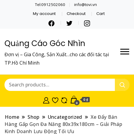
Tel:0912502060
info@tovi.vn
My account
Checkout
Cart
Quảng Cáo Góc Nhìn
Đơn vị – Gia Công, Sản Xuất…cho các đối tác tại
TP.Hồ Chí Minh
0 ₫
0
Home
Shop
Uncategorized
Xe Đẩy Bán
Hàng Gấp Gọn Đa Năng 80x39x180cm – Giải Pháp
Kinh Doanh Lưu Động Tối Ưu