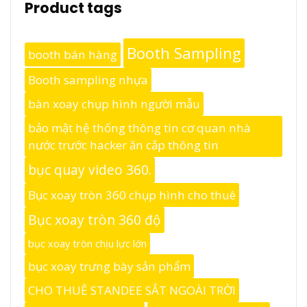
Product tags
Booth Sampling
booth bán hàng
Booth sampling nhựa
bàn xoay chụp hình người mẫu
bảo mật hệ thống thông tin cơ quan nhà
nước trước hacker ăn cắp thông tin
bục quay video 360.
Bục xoay tròn 360 chụp hình cho thuê
Bục xoay tròn 360 độ
bục xoay tròn chịu lực lớn
bục xoay trưng bày sản phẩm
CHO THUÊ STANDEE SẮT NGOÀI TRỜI