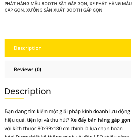
PHÁT HÀNG MẪU BOOTH SẮT GẤP GỌN
,
XE PHÁT HÀNG MẪU
-
GẤP GỌN
,
XƯỞNG SẢN XUẤT BOOTH GẤP GỌN
Giải
Pháp
Kinh
Doanh
Lưu
Description
Động
Tối
Ưu
Reviews (0)
quantity
Description
Bạn đang tìm kiếm một giải pháp kinh doanh lưu động
hiệu quả, tiện lợi và thu hút?
Xe đẩy bán hàng gấp gọn
với kích thước 80x39x180 cm chính là lựa chọn hoàn