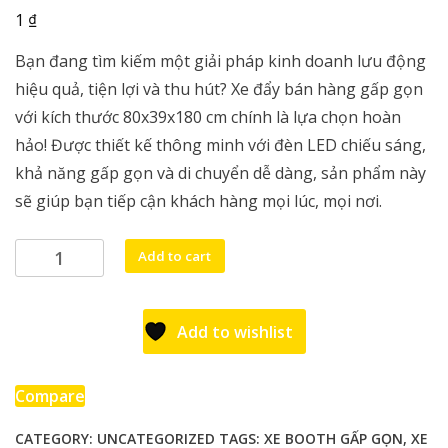
₫
1
Bạn đang tìm kiếm một giải pháp kinh doanh lưu động
hiệu quả, tiện lợi và thu hút? Xe đẩy bán hàng gấp gọn
với kích thước 80x39x180 cm chính là lựa chọn hoàn
hảo! Được thiết kế thông minh với đèn LED chiếu sáng,
khả năng gấp gọn và di chuyển dễ dàng, sản phẩm này
sẽ giúp bạn tiếp cận khách hàng mọi lúc, mọi nơi.
Xe
Add to cart
Đẩy
Bán
Hàng
Add to wishlist
Gấp
Gọn
Đa
Compare
Năng
CATEGORY:
UNCATEGORIZED
TAGS:
XE BOOTH GẤP GỌN
,
XE
80x39x180cm