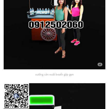
xưởng sản xuất booth gấp gọn