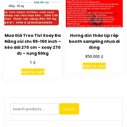
Mua Giá Treo Tivi Xoay Đa
Hướng dẫn tháo lắp ráp
Năng cùi chỏ 65-150 inch –
booth sampling nhựa di
kéo dài 270 cm – xoay 270
động
độ – nặng 50kg
₫
850.000
₫
1
Add to cart
Add to cart
Search
Search
for: