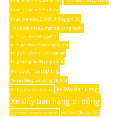
thuê BOOTH SAMPLING
Thuê Bục Xoay Tròn
thuê quầy booth nhựa
thuê Standee 2 mặt chống gió lật
Thuê Standee 2 mặt đế bằng nước
thuê standee chống gió lật
thuê Standee đế nhựa ngoài trời
tăng gắn kết nhân viên kick-off
tăng tương tác flagship store
xe booth sampling
Xe Bán Hàng Lưu Động TPHCM
Xe Đầy Bán Hàng
Xe trà chanh giã tay
Xe đẩy bán hàng di động
Độc Đáo Cho Sự Kiện
ý tưởng sân khấu xoay tròn 360 độ