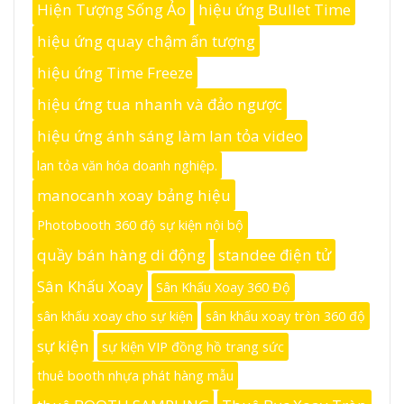
Hiện Tượng Sống Ảo
hiệu ứng Bullet Time
hiệu ứng quay chậm ấn tượng
hiệu ứng Time Freeze
hiệu ứng tua nhanh và đảo ngược
hiệu ứng ánh sáng làm lan tỏa video
lan tỏa văn hóa doanh nghiệp.
manocanh xoay bảng hiệu
Photobooth 360 độ sự kiện nội bộ
quầy bán hàng di động
standee điện tử
Sân Khấu Xoay
Sân Khấu Xoay 360 Độ
sân khấu xoay cho sự kiện
sân khấu xoay tròn 360 độ
sự kiện
sự kiện VIP đồng hồ trang sức
thuê booth nhựa phát hàng mẫu